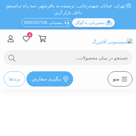
تهران، خيابان شهيدرجايى، نرسیده به باقرشهر، سه راه ترانسفو،
داخل بازار آرین
مسیریابی با گوگل
پشتیبانی 09367027106
0
منو
پیگیری سفارش
برندها