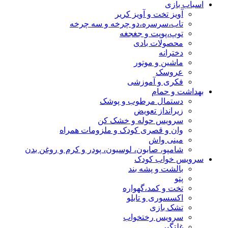
اسباب بازی
آویز تخت و آویز کریر
تاب،سرسره،دو چرخه و سه چرخه
توپ،پوپت و جغجغه
محصولات بادی
دخترانه
ماشین و موتور
عروسک
فکری و آموزشی
بهداشت و حمام
دستمال مرطوب و پوشک
زیرانداز تعویض
سرویس حوله و خشک کن
وان و قصری کودک و ملزومات همراه
مینی واش
شامپو، صابون، لوسیون، پودر و کرم و روغن بدن
سرویس خواب کودک
بالشت و پشه بند
پتو
تخت و کمد،گهواره
اکسسوری و تابلو
تشک بازی
سرویس رختخواب
غلتگیر