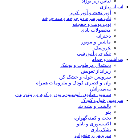
لباس زیر نوزاد
اسباب بازی
آویز تخت و آویز کریر
تاب،سرسره،دو چرخه و سه چرخه
توپ،پوپت و جغجغه
محصولات بادی
دخترانه
ماشین و موتور
عروسک
فکری و آموزشی
بهداشت و حمام
دستمال مرطوب و پوشک
زیرانداز تعویض
سرویس حوله و خشک کن
وان و قصری کودک و ملزومات همراه
مینی واش
شامپو، صابون، لوسیون، پودر و کرم و روغن بدن
سرویس خواب کودک
بالشت و پشه بند
پتو
تخت و کمد،گهواره
اکسسوری و تابلو
تشک بازی
سرویس رختخواب