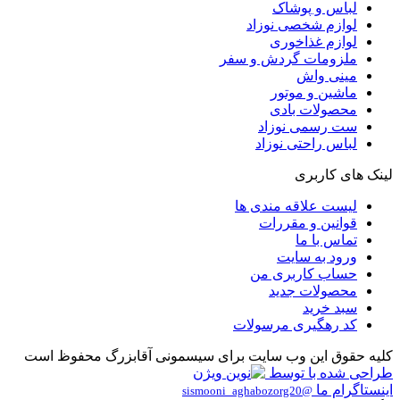
لباس و پوشاک
لوازم شخصی نوزاد
لوازم غذاخوری
ملزومات گردش و سفر
مینی واش
ماشین و موتور
محصولات بادی
ست رسمی نوزاد
لباس راحتی نوزاد
لینک های کاربری
لیست علاقه مندی ها
قوانین و مقررات
تماس با ما
ورود به سایت
حساب کاربری من
محصولات جدید
سبد خرید
کد رهگیری مرسولات
کلیه حقوق این وب سایت برای سیسمونی آقابزرگ محفوظ است
طراحی شده با
توسط
اینستاگرام ما
@sismooni_aghabozorg20