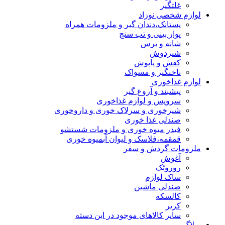
غلتگیر
لوازم شخصی نوزاد
پستانک،دندان گیر و ملزومات همراه
پوار بینی و تب سنج
شانه و برس
شیردوش
کفش و پاپوش
ناخنگیر و مسواک
لوازم غذاخوری
پیشبند و آروغ گیر
سرویس و لوازم غذاخوری
شیرخوری و سرلاک خوری و داروخوری
صندلی غذا خوری
فیدر میوه خوری و ملزومات شستشو
قمقمه،فلاسک و لیوان آبمیوه خوری
ملزومات گردش و سفر
آغوش
روروئک
ساک لوازم
صندلی ماشین
کالسکه
کریر
سایر کالاهای موجود در این دسته
وبلاگ