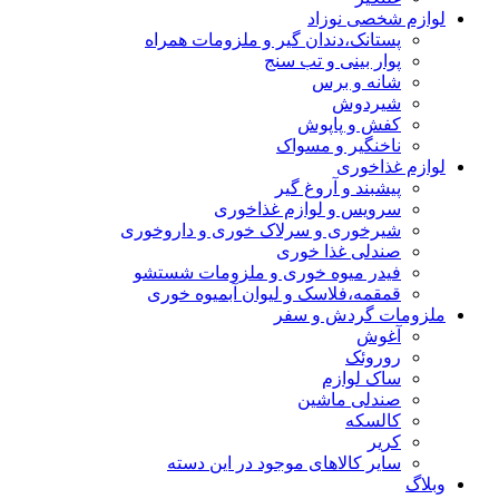
لوازم شخصی نوزاد
پستانک،دندان گیر و ملزومات همراه
پوار بینی و تب سنج
شانه و برس
شیردوش
کفش و پاپوش
ناخنگیر و مسواک
لوازم غذاخوری
پیشبند و آروغ گیر
سرویس و لوازم غذاخوری
شیرخوری و سرلاک خوری و داروخوری
صندلی غذا خوری
فیدر میوه خوری و ملزومات شستشو
قمقمه،فلاسک و لیوان آبمیوه خوری
ملزومات گردش و سفر
آغوش
روروئک
ساک لوازم
صندلی ماشین
کالسکه
کریر
سایر کالاهای موجود در این دسته
وبلاگ