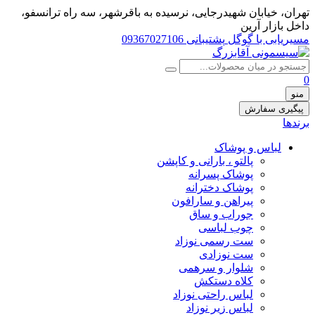
تهران، خيابان شهيدرجايى، نرسیده به باقرشهر، سه راه ترانسفو،
داخل بازار آرین
مسیریابی با گوگل
پشتیبانی 09367027106
0
منو
پیگیری سفارش
برندها
لباس و پوشاک
پالتو ، بارانی و کاپشن
پوشاک پسرانه
پوشاک دخترانه
پیراهن و سارافون
جوراب و ساق
چوب لباسی
ست رسمی نوزاد
ست نوزادی
شلوار و سرهمی
کلاه دستکش
لباس راحتی نوزاد
لباس زیر نوزاد