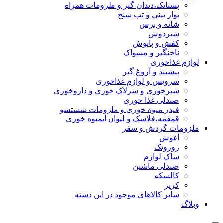
پستانک،دندان گیر و ملزومات همراه
پوار بینی و تب سنج
شانه و برس
شیردوش
کفش و پاپوش
ناخنگیر و مسواک
لوازم غذاخوری
پیشبند و آروغ گیر
سرویس و لوازم غذاخوری
شیرخوری و سرلاک خوری و داروخوری
صندلی غذا خوری
فیدر میوه خوری و ملزومات شستشو
قمقمه،فلاسک و لیوان آبمیوه خوری
ملزومات گردش و سفر
آغوش
روروئک
ساک لوازم
صندلی ماشین
کالسکه
کریر
سایر کالاهای موجود در این دسته
وبلاگ