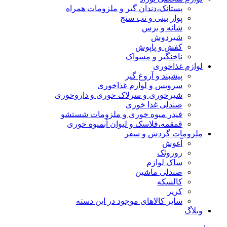
پستانک،دندان گیر و ملزومات همراه
پوار بینی و تب سنج
شانه و برس
شیردوش
کفش و پاپوش
ناخنگیر و مسواک
لوازم غذاخوری
پیشبند و آروغ گیر
سرویس و لوازم غذاخوری
شیرخوری و سرلاک خوری و داروخوری
صندلی غذا خوری
فیدر میوه خوری و ملزومات شستشو
قمقمه،فلاسک و لیوان آبمیوه خوری
ملزومات گردش و سفر
آغوش
روروئک
ساک لوازم
صندلی ماشین
کالسکه
کریر
سایر کالاهای موجود در این دسته
وبلاگ