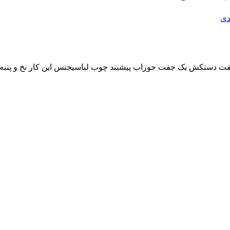
دی
 یک جفت دستکش یک جفت جوراب پیشبند چوب لباسیجنس این کار نخ و پنب