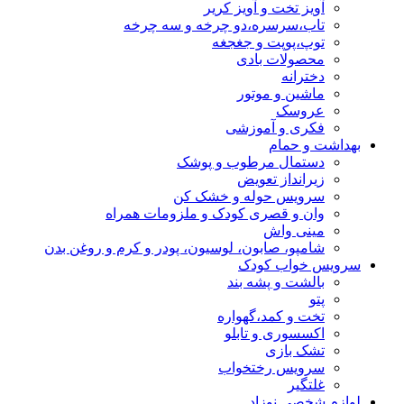
آویز تخت و آویز کریر
تاب،سرسره،دو چرخه و سه چرخه
توپ،پوپت و جغجغه
محصولات بادی
دخترانه
ماشین و موتور
عروسک
فکری و آموزشی
بهداشت و حمام
دستمال مرطوب و پوشک
زیرانداز تعویض
سرویس حوله و خشک کن
وان و قصری کودک و ملزومات همراه
مینی واش
شامپو، صابون، لوسیون، پودر و کرم و روغن بدن
سرویس خواب کودک
بالشت و پشه بند
پتو
تخت و کمد،گهواره
اکسسوری و تابلو
تشک بازی
سرویس رختخواب
غلتگیر
لوازم شخصی نوزاد