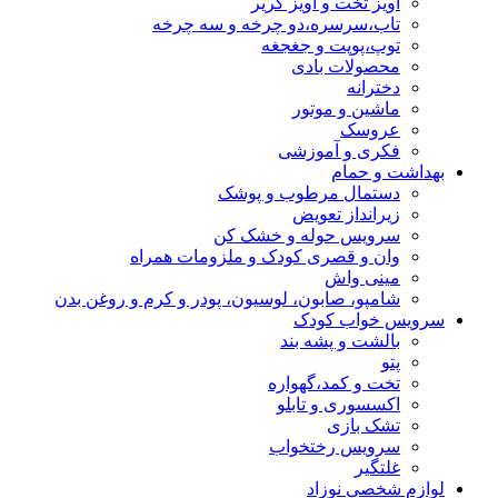
آویز تخت و آویز کریر
تاب،سرسره،دو چرخه و سه چرخه
توپ،پوپت و جغجغه
محصولات بادی
دخترانه
ماشین و موتور
عروسک
فکری و آموزشی
بهداشت و حمام
دستمال مرطوب و پوشک
زیرانداز تعویض
سرویس حوله و خشک کن
وان و قصری کودک و ملزومات همراه
مینی واش
شامپو، صابون، لوسیون، پودر و کرم و روغن بدن
سرویس خواب کودک
بالشت و پشه بند
پتو
تخت و کمد،گهواره
اکسسوری و تابلو
تشک بازی
سرویس رختخواب
غلتگیر
لوازم شخصی نوزاد