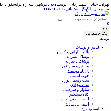
تهران، خيابان شهيدرجايى، نرسیده به باقرشهر، سه راه ترانسفو، داخل 
مسیریابی با گوگل
پشتیبانی 09367027106
0
منو
پیگیری سفارش
برندها
لباس و پوشاک
پالتو ، بارانی و کاپشن
پوشاک پسرانه
پوشاک دخترانه
پیراهن و سارافون
جوراب و ساق
چوب لباسی
ست رسمی نوزاد
ست نوزادی
شلوار و سرهمی
کلاه دستکش
لباس راحتی نوزاد
لباس زیر نوزاد
اسباب بازی