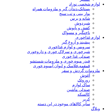
لوازم شخصی نوزاد
پستانک،دندان گیر و ملزومات همراه
پوار بینی و تب سنج
شانه و برس
شیردوش
کفش و پاپوش
ناخنگیر و مسواک
لوازم غذاخوری
پیشبند و آروغ گیر
سرویس و لوازم غذاخوری
شیرخوری و سرلاک خوری و داروخوری
صندلی غذا خوری
فیدر میوه خوری و ملزومات شستشو
قمقمه،فلاسک و لیوان آبمیوه خوری
ملزومات گردش و سفر
آغوش
روروئک
ساک لوازم
صندلی ماشین
کالسکه
کریر
سایر کالاهای موجود در این دسته
وبلاگ