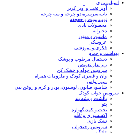
اسباب بازی
آویز تخت و آویز کریر
تاب،سرسره،دو چرخه و سه چرخه
توپ،پوپت و جغجغه
محصولات بادی
دخترانه
ماشین و موتور
عروسک
فکری و آموزشی
بهداشت و حمام
دستمال مرطوب و پوشک
زیرانداز تعویض
سرویس حوله و خشک کن
وان و قصری کودک و ملزومات همراه
مینی واش
شامپو، صابون، لوسیون، پودر و کرم و روغن بدن
سرویس خواب کودک
بالشت و پشه بند
پتو
تخت و کمد،گهواره
اکسسوری و تابلو
تشک بازی
سرویس رختخواب
غلتگیر