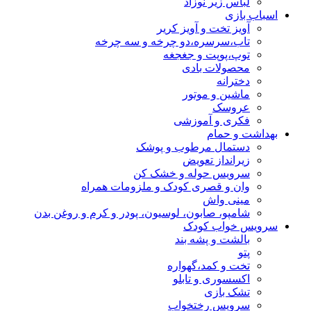
لباس زیر نوزاد
اسباب بازی
آویز تخت و آویز کریر
تاب،سرسره،دو چرخه و سه چرخه
توپ،پوپت و جغجغه
محصولات بادی
دخترانه
ماشین و موتور
عروسک
فکری و آموزشی
بهداشت و حمام
دستمال مرطوب و پوشک
زیرانداز تعویض
سرویس حوله و خشک کن
وان و قصری کودک و ملزومات همراه
مینی واش
شامپو، صابون، لوسیون، پودر و کرم و روغن بدن
سرویس خواب کودک
بالشت و پشه بند
پتو
تخت و کمد،گهواره
اکسسوری و تابلو
تشک بازی
سرویس رختخواب