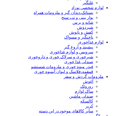
غلتگیر
لوازم شخصی نوزاد
پستانک،دندان گیر و ملزومات همراه
پوار بینی و تب سنج
شانه و برس
شیردوش
کفش و پاپوش
ناخنگیر و مسواک
لوازم غذاخوری
پیشبند و آروغ گیر
سرویس و لوازم غذاخوری
شیرخوری و سرلاک خوری و داروخوری
صندلی غذا خوری
فیدر میوه خوری و ملزومات شستشو
قمقمه،فلاسک و لیوان آبمیوه خوری
ملزومات گردش و سفر
آغوش
روروئک
ساک لوازم
صندلی ماشین
کالسکه
کریر
سایر کالاهای موجود در این دسته
وبلاگ