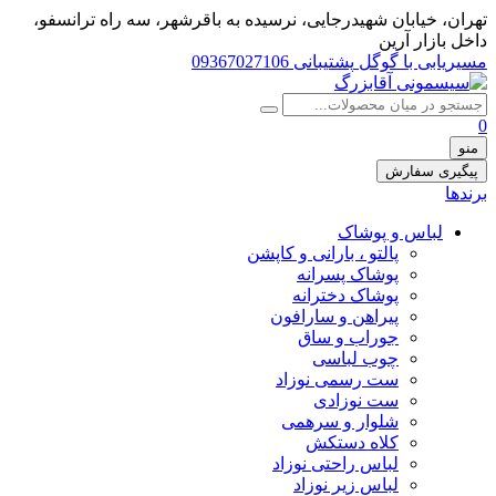
تهران، خيابان شهيدرجايى، نرسیده به باقرشهر، سه راه ترانسفو،
داخل بازار آرین
مسیریابی با گوگل
پشتیبانی 09367027106
0
منو
پیگیری سفارش
برندها
لباس و پوشاک
پالتو ، بارانی و کاپشن
پوشاک پسرانه
پوشاک دخترانه
پیراهن و سارافون
جوراب و ساق
چوب لباسی
ست رسمی نوزاد
ست نوزادی
شلوار و سرهمی
کلاه دستکش
لباس راحتی نوزاد
لباس زیر نوزاد