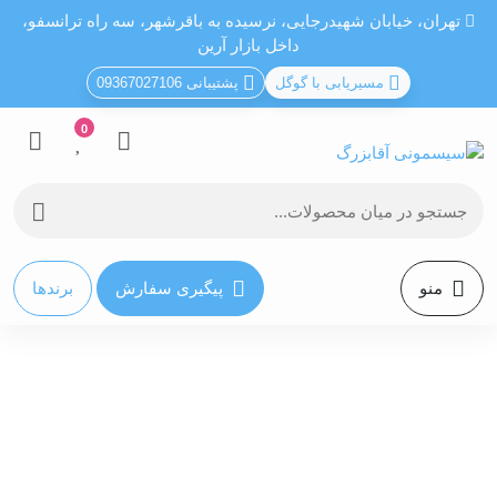
تهران، خيابان شهيدرجايى، نرسیده به باقرشهر، سه راه ترانسفو،
داخل بازار آرین
مسیریابی با گوگل
پشتیبانی 09367027106
0
منو
پیگیری سفارش
برندها