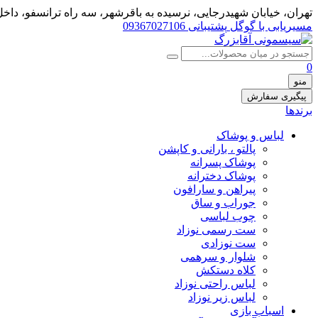
تهران، خيابان شهيدرجايى، نرسیده به باقرشهر، سه راه ترانسفو، داخل 
مسیریابی با گوگل
پشتیبانی 09367027106
0
منو
پیگیری سفارش
برندها
لباس و پوشاک
پالتو ، بارانی و کاپشن
پوشاک پسرانه
پوشاک دخترانه
پیراهن و سارافون
جوراب و ساق
چوب لباسی
ست رسمی نوزاد
ست نوزادی
شلوار و سرهمی
کلاه دستکش
لباس راحتی نوزاد
لباس زیر نوزاد
اسباب بازی