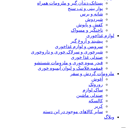
پستانک،دندان گیر و ملزومات همراه
پوار بینی و تب سنج
شانه و برس
شیردوش
کفش و پاپوش
ناخنگیر و مسواک
لوازم غذاخوری
پیشبند و آروغ گیر
سرویس و لوازم غذاخوری
شیرخوری و سرلاک خوری و داروخوری
صندلی غذا خوری
فیدر میوه خوری و ملزومات شستشو
قمقمه،فلاسک و لیوان آبمیوه خوری
ملزومات گردش و سفر
آغوش
روروئک
ساک لوازم
صندلی ماشین
کالسکه
کریر
سایر کالاهای موجود در این دسته
وبلاگ