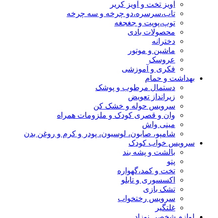
آویز تخت و آویز کریر
تاب،سرسره،دو چرخه و سه چرخه
توپ،پوپت و جغجغه
محصولات بادی
دخترانه
ماشین و موتور
عروسک
فکری و آموزشی
بهداشت و حمام
دستمال مرطوب و پوشک
زیرانداز تعویض
سرویس حوله و خشک کن
وان و قصری کودک و ملزومات همراه
مینی واش
شامپو، صابون، لوسیون، پودر و کرم و روغن بدن
سرویس خواب کودک
بالشت و پشه بند
پتو
تخت و کمد،گهواره
اکسسوری و تابلو
تشک بازی
سرویس رختخواب
غلتگیر
لوازم شخصی نوزاد