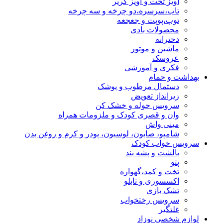
آویز تخت و آویز کریر
تاب،سرسره،دو چرخه و سه چرخه
توپ،پوپت و جغجغه
محصولات بادی
دخترانه
ماشین و موتور
عروسک
فکری و آموزشی
بهداشت و حمام
دستمال مرطوب و پوشک
زیرانداز تعویض
سرویس حوله و خشک کن
وان و قصری کودک و ملزومات همراه
مینی واش
شامپو، صابون، لوسیون، پودر و کرم و روغن بدن
سرویس خواب کودک
بالشت و پشه بند
پتو
تخت و کمد،گهواره
اکسسوری و تابلو
تشک بازی
سرویس رختخواب
غلتگیر
لوازم شخصی نوزاد