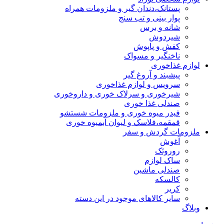
پستانک،دندان گیر و ملزومات همراه
پوار بینی و تب سنج
شانه و برس
شیردوش
کفش و پاپوش
ناخنگیر و مسواک
لوازم غذاخوری
پیشبند و آروغ گیر
سرویس و لوازم غذاخوری
شیرخوری و سرلاک خوری و داروخوری
صندلی غذا خوری
فیدر میوه خوری و ملزومات شستشو
قمقمه،فلاسک و لیوان آبمیوه خوری
ملزومات گردش و سفر
آغوش
روروئک
ساک لوازم
صندلی ماشین
کالسکه
کریر
سایر کالاهای موجود در این دسته
وبلاگ