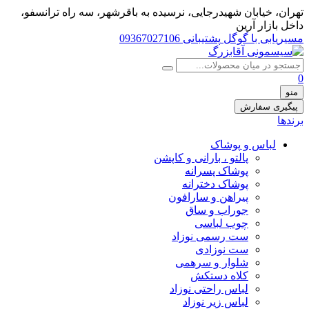
تهران، خيابان شهيدرجايى، نرسیده به باقرشهر، سه راه ترانسفو،
داخل بازار آرین
مسیریابی با گوگل
پشتیبانی 09367027106
0
منو
پیگیری سفارش
برندها
لباس و پوشاک
پالتو ، بارانی و کاپشن
پوشاک پسرانه
پوشاک دخترانه
پیراهن و سارافون
جوراب و ساق
چوب لباسی
ست رسمی نوزاد
ست نوزادی
شلوار و سرهمی
کلاه دستکش
لباس راحتی نوزاد
لباس زیر نوزاد