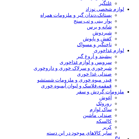
غلتگیر
لوازم شخصی نوزاد
پستانک،دندان گیر و ملزومات همراه
پوار بینی و تب سنج
شانه و برس
شیردوش
کفش و پاپوش
ناخنگیر و مسواک
لوازم غذاخوری
پیشبند و آروغ گیر
سرویس و لوازم غذاخوری
شیرخوری و سرلاک خوری و داروخوری
صندلی غذا خوری
فیدر میوه خوری و ملزومات شستشو
قمقمه،فلاسک و لیوان آبمیوه خوری
ملزومات گردش و سفر
آغوش
روروئک
ساک لوازم
صندلی ماشین
کالسکه
کریر
سایر کالاهای موجود در این دسته
وبلاگ