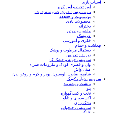
اسباب بازی
آویز تخت و آویز کریر
تاب،سرسره،دو چرخه و سه چرخه
توپ،پوپت و جغجغه
محصولات بادی
دخترانه
ماشین و موتور
عروسک
فکری و آموزشی
بهداشت و حمام
دستمال مرطوب و پوشک
زیرانداز تعویض
سرویس حوله و خشک کن
وان و قصری کودک و ملزومات همراه
مینی واش
شامپو، صابون، لوسیون، پودر و کرم و روغن بدن
سرویس خواب کودک
بالشت و پشه بند
پتو
تخت و کمد،گهواره
اکسسوری و تابلو
تشک بازی
سرویس رختخواب
غلتگیر