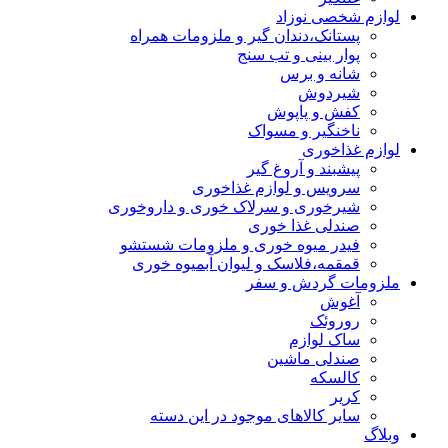
لوازم شخصی نوزاد
پستانک،دندان گیر و ملزومات همراه
پوار بینی و تب سنج
شانه و برس
شیردوش
کفش و پاپوش
ناخنگیر و مسواک
لوازم غذاخوری
پیشبند و آروغ گیر
سرویس و لوازم غذاخوری
شیرخوری و سرلاک خوری و داروخوری
صندلی غذا خوری
فیدر میوه خوری و ملزومات شستشو
قمقمه،فلاسک و لیوان آبمیوه خوری
ملزومات گردش و سفر
آغوش
روروئک
ساک لوازم
صندلی ماشین
کالسکه
کریر
سایر کالاهای موجود در این دسته
وبلاگ