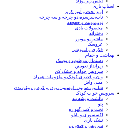
لباس زیر نوزاد
اسباب بازی
آویز تخت و آویز کریر
تاب،سرسره،دو چرخه و سه چرخه
توپ،پوپت و جغجغه
محصولات بادی
دخترانه
ماشین و موتور
عروسک
فکری و آموزشی
بهداشت و حمام
دستمال مرطوب و پوشک
زیرانداز تعویض
سرویس حوله و خشک کن
وان و قصری کودک و ملزومات همراه
مینی واش
شامپو، صابون، لوسیون، پودر و کرم و روغن بدن
سرویس خواب کودک
بالشت و پشه بند
پتو
تخت و کمد،گهواره
اکسسوری و تابلو
تشک بازی
سرویس رختخواب