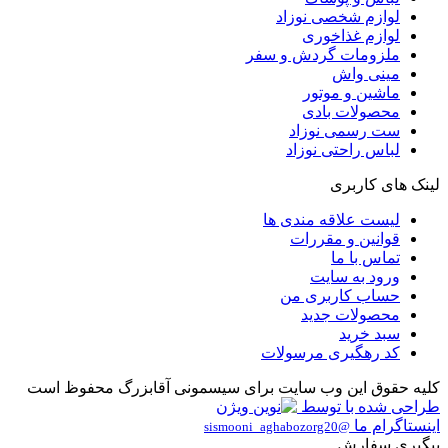
لوازم شخصی نوزاد
لوازم غذاخوری
ملزومات گردش و سفر
مینی واش
ماشین و موتور
محصولات بادی
ست رسمی نوزاد
لباس راحتی نوزاد
لینک های کاربری
لیست علاقه مندی ها
قوانین و مقررات
تماس با ما
ورود به سایت
حساب کاربری من
محصولات جدید
سبد خرید
کد رهگیری مرسولات
کلیه حقوق این وب سایت برای سیسمونی آقابزرگ محفوظ است
طراحی شده با
توسط
اینستاگرام ما
@sismooni_aghabozorg20
پیگیری سفارش