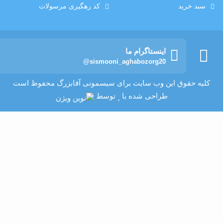
سبد خرید
کد رهگیری مرسولات
اینستاگرام ما
@sismooni_aghabozorg20
کلیه حقوق این وب سایت برای سیسمونی آقابزرگ محفوظ است
طراحی شده با
توسط