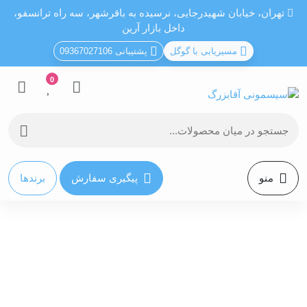
تهران، خيابان شهيدرجايى، نرسیده به باقرشهر، سه راه ترانسفو،
داخل بازار آرین
مسیریابی با گوگل
پشتیبانی 09367027106
0
منو
پیگیری سفارش
برندها