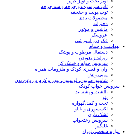
آویز تخت و آویز کریر
تاب،سرسره،دو چرخه و سه چرخه
توپ،پوپت و جغجغه
محصولات بادی
دخترانه
ماشین و موتور
عروسک
فکری و آموزشی
بهداشت و حمام
دستمال مرطوب و پوشک
زیرانداز تعویض
سرویس حوله و خشک کن
وان و قصری کودک و ملزومات همراه
مینی واش
شامپو، صابون، لوسیون، پودر و کرم و روغن بدن
سرویس خواب کودک
بالشت و پشه بند
پتو
تخت و کمد،گهواره
اکسسوری و تابلو
تشک بازی
سرویس رختخواب
غلتگیر
لوازم شخصی نوزاد