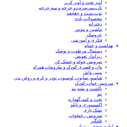
آویز تخت و آویز کریر
تاب،سرسره،دو چرخه و سه چرخه
توپ،پوپت و جغجغه
محصولات بادی
دخترانه
ماشین و موتور
عروسک
فکری و آموزشی
بهداشت و حمام
دستمال مرطوب و پوشک
زیرانداز تعویض
سرویس حوله و خشک کن
وان و قصری کودک و ملزومات همراه
مینی واش
شامپو، صابون، لوسیون، پودر و کرم و روغن بدن
سرویس خواب کودک
بالشت و پشه بند
پتو
تخت و کمد،گهواره
اکسسوری و تابلو
تشک بازی
سرویس رختخواب
غلتگیر
لوازم شخصی نوزاد