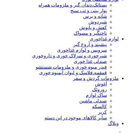
پستانک،دندان گیر و ملزومات همراه
پوار بینی و تب سنج
شانه و برس
شیردوش
کفش و پاپوش
ناخنگیر و مسواک
لوازم غذاخوری
پیشبند و آروغ گیر
سرویس و لوازم غذاخوری
شیرخوری و سرلاک خوری و داروخوری
صندلی غذا خوری
فیدر میوه خوری و ملزومات شستشو
قمقمه،فلاسک و لیوان آبمیوه خوری
ملزومات گردش و سفر
آغوش
روروئک
ساک لوازم
صندلی ماشین
کالسکه
کریر
سایر کالاهای موجود در این دسته
وبلاگ