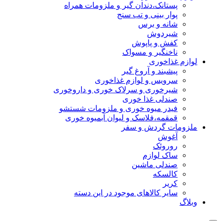
پستانک،دندان گیر و ملزومات همراه
پوار بینی و تب سنج
شانه و برس
شیردوش
کفش و پاپوش
ناخنگیر و مسواک
لوازم غذاخوری
پیشبند و آروغ گیر
سرویس و لوازم غذاخوری
شیرخوری و سرلاک خوری و داروخوری
صندلی غذا خوری
فیدر میوه خوری و ملزومات شستشو
قمقمه،فلاسک و لیوان آبمیوه خوری
ملزومات گردش و سفر
آغوش
روروئک
ساک لوازم
صندلی ماشین
کالسکه
کریر
سایر کالاهای موجود در این دسته
وبلاگ