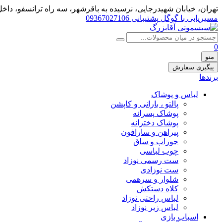
تهران، خيابان شهيدرجايى، نرسیده به باقرشهر، سه راه ترانسفو، داخل 
مسیریابی با گوگل
پشتیبانی 09367027106
0
منو
پیگیری سفارش
برندها
لباس و پوشاک
پالتو ، بارانی و کاپشن
پوشاک پسرانه
پوشاک دخترانه
پیراهن و سارافون
جوراب و ساق
چوب لباسی
ست رسمی نوزاد
ست نوزادی
شلوار و سرهمی
کلاه دستکش
لباس راحتی نوزاد
لباس زیر نوزاد
اسباب بازی