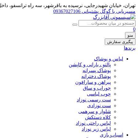
تهران، خيابان شهيدرجايى، نرسیده به باقرشهر، سه راه ترانسفو، داخل 
مسیریابی با گوگل
پشتیبانی 09367027106
0
منو
پیگیری سفارش
برندها
لباس و پوشاک
پالتو ، بارانی و کاپشن
پوشاک پسرانه
پوشاک دخترانه
پیراهن و سارافون
جوراب و ساق
چوب لباسی
ست رسمی نوزاد
ست نوزادی
شلوار و سرهمی
کلاه دستکش
لباس راحتی نوزاد
لباس زیر نوزاد
اسباب بازی