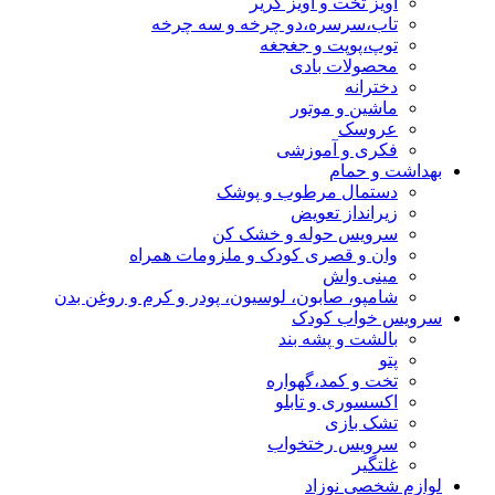
آویز تخت و آویز کریر
تاب،سرسره،دو چرخه و سه چرخه
توپ،پوپت و جغجغه
محصولات بادی
دخترانه
ماشین و موتور
عروسک
فکری و آموزشی
بهداشت و حمام
دستمال مرطوب و پوشک
زیرانداز تعویض
سرویس حوله و خشک کن
وان و قصری کودک و ملزومات همراه
مینی واش
شامپو، صابون، لوسیون، پودر و کرم و روغن بدن
سرویس خواب کودک
بالشت و پشه بند
پتو
تخت و کمد،گهواره
اکسسوری و تابلو
تشک بازی
سرویس رختخواب
غلتگیر
لوازم شخصی نوزاد