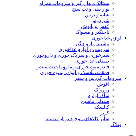
پستانک،دندان گیر و ملزومات همراه
پوار بینی و تب سنج
شانه و برس
شیردوش
کفش و پاپوش
ناخنگیر و مسواک
لوازم غذاخوری
پیشبند و آروغ گیر
سرویس و لوازم غذاخوری
شیرخوری و سرلاک خوری و داروخوری
صندلی غذا خوری
فیدر میوه خوری و ملزومات شستشو
قمقمه،فلاسک و لیوان آبمیوه خوری
ملزومات گردش و سفر
آغوش
روروئک
ساک لوازم
صندلی ماشین
کالسکه
کریر
سایر کالاهای موجود در این دسته
وبلاگ