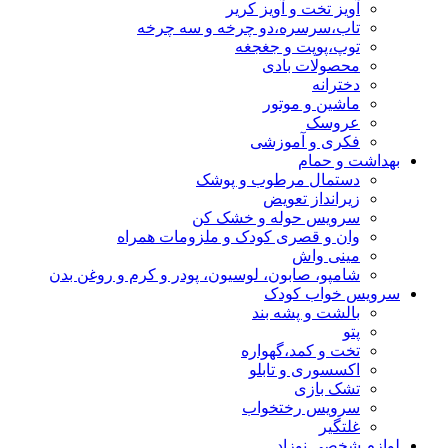
آویز تخت و آویز کریر
تاب،سرسره،دو چرخه و سه چرخه
توپ،پوپت و جغجغه
محصولات بادی
دخترانه
ماشین و موتور
عروسک
فکری و آموزشی
بهداشت و حمام
دستمال مرطوب و پوشک
زیرانداز تعویض
سرویس حوله و خشک کن
وان و قصری کودک و ملزومات همراه
مینی واش
شامپو، صابون، لوسیون، پودر و کرم و روغن بدن
سرویس خواب کودک
بالشت و پشه بند
پتو
تخت و کمد،گهواره
اکسسوری و تابلو
تشک بازی
سرویس رختخواب
غلتگیر
لوازم شخصی نوزاد