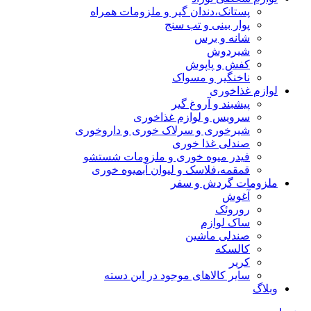
پستانک،دندان گیر و ملزومات همراه
پوار بینی و تب سنج
شانه و برس
شیردوش
کفش و پاپوش
ناخنگیر و مسواک
لوازم غذاخوری
پیشبند و آروغ گیر
سرویس و لوازم غذاخوری
شیرخوری و سرلاک خوری و داروخوری
صندلی غذا خوری
فیدر میوه خوری و ملزومات شستشو
قمقمه،فلاسک و لیوان آبمیوه خوری
ملزومات گردش و سفر
آغوش
روروئک
ساک لوازم
صندلی ماشین
کالسکه
کریر
سایر کالاهای موجود در این دسته
وبلاگ