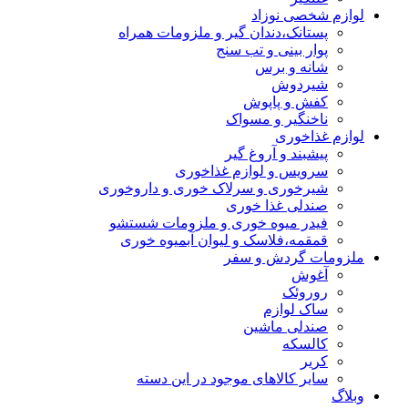
لوازم شخصی نوزاد
پستانک،دندان گیر و ملزومات همراه
پوار بینی و تب سنج
شانه و برس
شیردوش
کفش و پاپوش
ناخنگیر و مسواک
لوازم غذاخوری
پیشبند و آروغ گیر
سرویس و لوازم غذاخوری
شیرخوری و سرلاک خوری و داروخوری
صندلی غذا خوری
فیدر میوه خوری و ملزومات شستشو
قمقمه،فلاسک و لیوان آبمیوه خوری
ملزومات گردش و سفر
آغوش
روروئک
ساک لوازم
صندلی ماشین
کالسکه
کریر
سایر کالاهای موجود در این دسته
وبلاگ