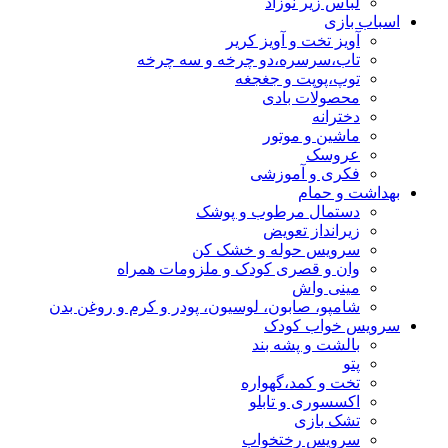
لباس زیر نوزاد
اسباب بازی
آویز تخت و آویز کریر
تاب،سرسره،دو چرخه و سه چرخه
توپ،پوپت و جغجغه
محصولات بادی
دخترانه
ماشین و موتور
عروسک
فکری و آموزشی
بهداشت و حمام
دستمال مرطوب و پوشک
زیرانداز تعویض
سرویس حوله و خشک کن
وان و قصری کودک و ملزومات همراه
مینی واش
شامپو، صابون، لوسیون، پودر و کرم و روغن بدن
سرویس خواب کودک
بالشت و پشه بند
پتو
تخت و کمد،گهواره
اکسسوری و تابلو
تشک بازی
سرویس رختخواب