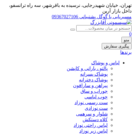
تهران، خيابان شهيدرجايى، نرسیده به باقرشهر، سه راه ترانسفو،
داخل بازار آرین
مسیریابی با گوگل
پشتیبانی 09367027106
0
منو
پیگیری سفارش
برندها
لباس و پوشاک
پالتو ، بارانی و کاپشن
پوشاک پسرانه
پوشاک دخترانه
پیراهن و سارافون
جوراب و ساق
چوب لباسی
ست رسمی نوزاد
ست نوزادی
شلوار و سرهمی
کلاه دستکش
لباس راحتی نوزاد
لباس زیر نوزاد