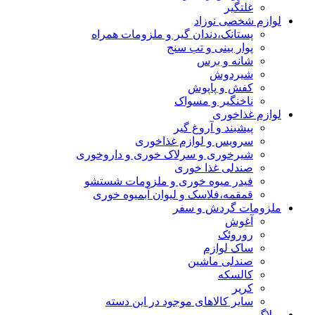
غلتگیر
لوازم شخصی نوزاد
پستانک،دندان گیر و ملزومات همراه
پوار بینی و تب سنج
شانه و برس
شیردوش
کفش و پاپوش
ناخنگیر و مسواک
لوازم غذاخوری
پیشبند و آروغ گیر
سرویس و لوازم غذاخوری
شیرخوری و سرلاک خوری و داروخوری
صندلی غذا خوری
فیدر میوه خوری و ملزومات شستشو
قمقمه،فلاسک و لیوان آبمیوه خوری
ملزومات گردش و سفر
آغوش
روروئک
ساک لوازم
صندلی ماشین
کالسکه
کریر
سایر کالاهای موجود در این دسته
وبلاگ