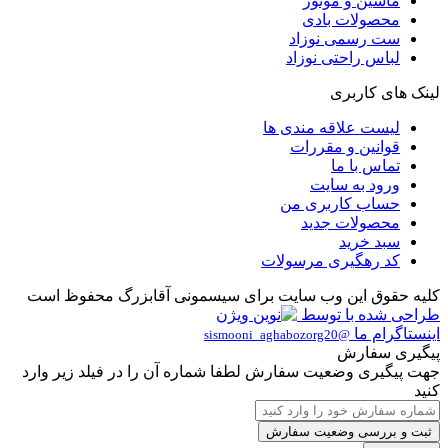
ماشین و موتور
محصولات بادی
ست رسمی نوزاد
لباس راحتی نوزاد
لینک های کاربری
لیست علاقه مندی ها
قوانین و مقررات
تماس با ما
ورود به سایت
حساب کاربری من
محصولات جدید
سبد خرید
کد رهگیری مرسولات
کلیه حقوق این وب سایت برای سیسمونی آقابزرگ محفوظ است
طراحی شده با
توسط
اینستاگرام ما
@sismooni_aghabozorg20
پیگیری سفارش
جهت پیگیری وضعیت سفارش لطفا شماره آن را در فیلد زیر وارد
کنید
ثبت و بررسی وضعیت سفارش