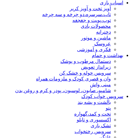
اسباب بازی
آویز تخت و آویز کریر
تاب،سرسره،دو چرخه و سه چرخه
توپ،پوپت و جغجغه
محصولات بادی
دخترانه
ماشین و موتور
عروسک
فکری و آموزشی
بهداشت و حمام
دستمال مرطوب و پوشک
زیرانداز تعویض
سرویس حوله و خشک کن
وان و قصری کودک و ملزومات همراه
مینی واش
شامپو، صابون، لوسیون، پودر و کرم و روغن بدن
سرویس خواب کودک
بالشت و پشه بند
پتو
تخت و کمد،گهواره
اکسسوری و تابلو
تشک بازی
سرویس رختخواب
غلتگیر