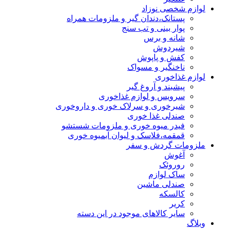
لوازم شخصی نوزاد
پستانک،دندان گیر و ملزومات همراه
پوار بینی و تب سنج
شانه و برس
شیردوش
کفش و پاپوش
ناخنگیر و مسواک
لوازم غذاخوری
پیشبند و آروغ گیر
سرویس و لوازم غذاخوری
شیرخوری و سرلاک خوری و داروخوری
صندلی غذا خوری
فیدر میوه خوری و ملزومات شستشو
قمقمه،فلاسک و لیوان آبمیوه خوری
ملزومات گردش و سفر
آغوش
روروئک
ساک لوازم
صندلی ماشین
کالسکه
کریر
سایر کالاهای موجود در این دسته
وبلاگ