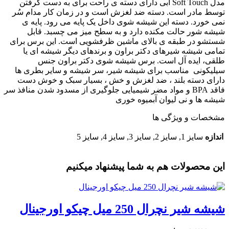
مدل Soft Touch آبی دارای دسته ی راحت برای به دست گرفتن
توسط مادر است. دسته ضد لغزش است و در زمان کار مدام سُر
نمی خورد. دسته این شیشه شوی داخل یک پایه می رود. پایه ی
شیشه شور حالت مکنده دارد و به سطح میز می چسبد. قابل
شستشو در طبقه ی بالای ماشین ظرفشویی است. این برس برای
تمامی
شیشه
شیرهای دکتر براون و برندهای دیگر شیشه ای یا
طلقی، ایده آل است. برس شیشه شوی دکتر براون جنس
سیلیکونی مناسب برای
شیشه شیر، سر شیشه
و سایر بطری ها
دارای دسته بلند ، ضد لغزش و خش ، بسیار سبک و خوش دست
فاقد BPA و مواد مضر شیمیایی جلوگیری از مسدود شدن منافذ سر
شیشه ها و نی لیوان آبمیوه خوری
مشخصات و ویژگی ها
اندازه
سایز 1, سایز 2, سایز 3, سایز 4, سایز 5
این محصولات هم به شما پیشنهاد میکنیم
شیشه شیر نچرال 250 میل چیکو اورجینال