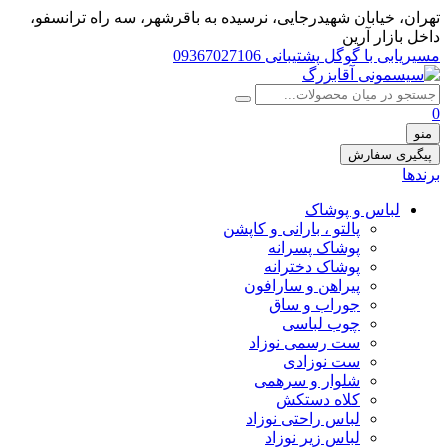
تهران، خيابان شهيدرجايى، نرسیده به باقرشهر، سه راه ترانسفو،
داخل بازار آرین
مسیریابی با گوگل
پشتیبانی 09367027106
0
منو
پیگیری سفارش
برندها
لباس و پوشاک
پالتو ، بارانی و کاپشن
پوشاک پسرانه
پوشاک دخترانه
پیراهن و سارافون
جوراب و ساق
چوب لباسی
ست رسمی نوزاد
ست نوزادی
شلوار و سرهمی
کلاه دستکش
لباس راحتی نوزاد
لباس زیر نوزاد