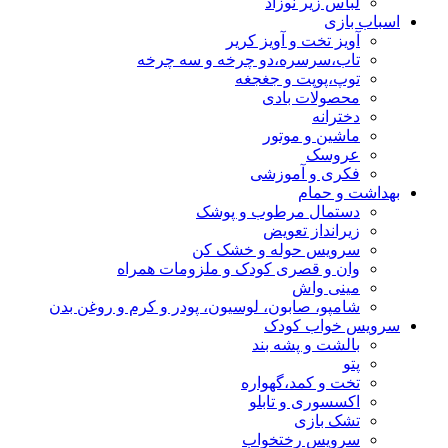
لباس زیر نوزاد
اسباب بازی
آویز تخت و آویز کریر
تاب،سرسره،دو چرخه و سه چرخه
توپ،پوپت و جغجغه
محصولات بادی
دخترانه
ماشین و موتور
عروسک
فکری و آموزشی
بهداشت و حمام
دستمال مرطوب و پوشک
زیرانداز تعویض
سرویس حوله و خشک کن
وان و قصری کودک و ملزومات همراه
مینی واش
شامپو، صابون، لوسیون، پودر و کرم و روغن بدن
سرویس خواب کودک
بالشت و پشه بند
پتو
تخت و کمد،گهواره
اکسسوری و تابلو
تشک بازی
سرویس رختخواب