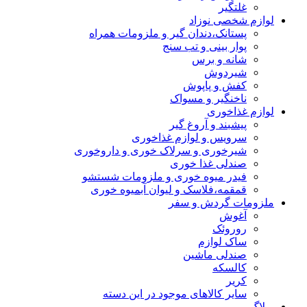
غلتگیر
لوازم شخصی نوزاد
پستانک،دندان گیر و ملزومات همراه
پوار بینی و تب سنج
شانه و برس
شیردوش
کفش و پاپوش
ناخنگیر و مسواک
لوازم غذاخوری
پیشبند و آروغ گیر
سرویس و لوازم غذاخوری
شیرخوری و سرلاک خوری و داروخوری
صندلی غذا خوری
فیدر میوه خوری و ملزومات شستشو
قمقمه،فلاسک و لیوان آبمیوه خوری
ملزومات گردش و سفر
آغوش
روروئک
ساک لوازم
صندلی ماشین
کالسکه
کریر
سایر کالاهای موجود در این دسته
وبلاگ