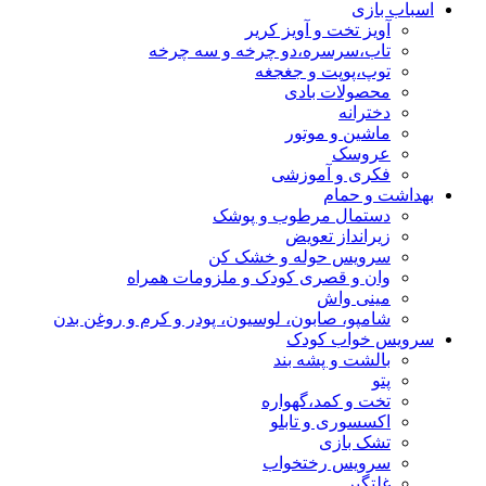
اسباب بازی
آویز تخت و آویز کریر
تاب،سرسره،دو چرخه و سه چرخه
توپ،پوپت و جغجغه
محصولات بادی
دخترانه
ماشین و موتور
عروسک
فکری و آموزشی
بهداشت و حمام
دستمال مرطوب و پوشک
زیرانداز تعویض
سرویس حوله و خشک کن
وان و قصری کودک و ملزومات همراه
مینی واش
شامپو، صابون، لوسیون، پودر و کرم و روغن بدن
سرویس خواب کودک
بالشت و پشه بند
پتو
تخت و کمد،گهواره
اکسسوری و تابلو
تشک بازی
سرویس رختخواب
غلتگیر