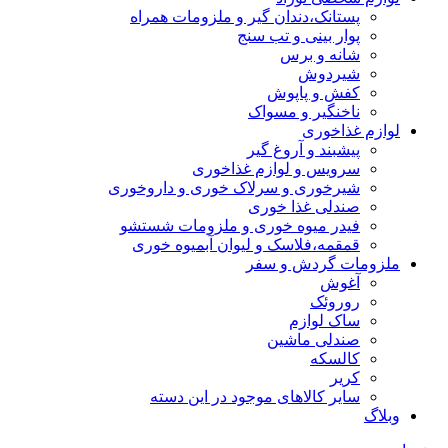
پستانک،دندان گیر و ملزومات همراه
پوار بینی و تب سنج
شانه و برس
شیردوش
کفش و پاپوش
ناخنگیر و مسواک
لوازم غذاخوری
پیشبند و آروغ گیر
سرویس و لوازم غذاخوری
شیرخوری و سرلاک خوری و داروخوری
صندلی غذا خوری
فیدر میوه خوری و ملزومات شستشو
قمقمه،فلاسک و لیوان آبمیوه خوری
ملزومات گردش و سفر
آغوش
روروئک
ساک لوازم
صندلی ماشین
کالسکه
کریر
سایر کالاهای موجود در این دسته
وبلاگ