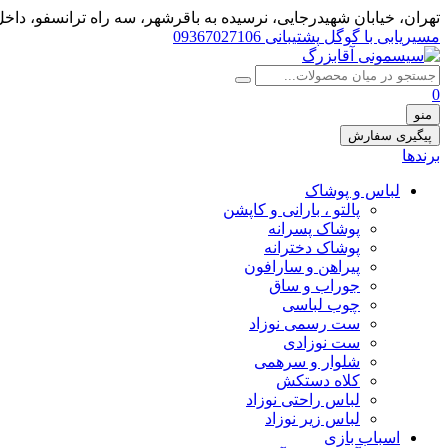
تهران، خيابان شهيدرجايى، نرسیده به باقرشهر، سه راه ترانسفو، داخل 
مسیریابی با گوگل
پشتیبانی 09367027106
0
منو
پیگیری سفارش
برندها
لباس و پوشاک
پالتو ، بارانی و کاپشن
پوشاک پسرانه
پوشاک دخترانه
پیراهن و سارافون
جوراب و ساق
چوب لباسی
ست رسمی نوزاد
ست نوزادی
شلوار و سرهمی
کلاه دستکش
لباس راحتی نوزاد
لباس زیر نوزاد
اسباب بازی