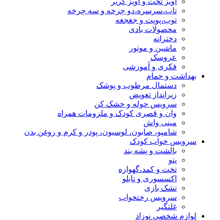
آویز تخت و آویز کریر
تاب،سرسره،دو چرخه و سه چرخه
توپ،پوپت و جغجغه
محصولات بادی
دخترانه
ماشین و موتور
عروسک
فکری و آموزشی
بهداشت و حمام
دستمال مرطوب و پوشک
زیرانداز تعویض
سرویس حوله و خشک کن
وان و قصری کودک و ملزومات همراه
مینی واش
شامپو، صابون، لوسیون، پودر و کرم و روغن بدن
سرویس خواب کودک
بالشت و پشه بند
پتو
تخت و کمد،گهواره
اکسسوری و تابلو
تشک بازی
سرویس رختخواب
غلتگیر
لوازم شخصی نوزاد