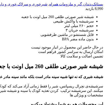
پستانک،دندان گیر و ملزومات همراه
,
شیرخوری و سرلاک خوری و دا
8,990 بازدید
شیشه شیر صورتی طلقی 260 میل اونت با جعبه
سرشیشه با واکنش طبیعی
حجم ۲۶۰ میلی لیتر
سرشیشه جریان ۳
قابل شستشو در ماشین ظرفشویی
بدون ماده مضر BPA
در حال حاضر این محصول در انبار موجود نیست
امکان ارسال به سراسر کشور فراهم است
تضمین اصالت و سلامت کالا
شیشه شیر صورتی طلقی 260 میل اونت با جعبه
شیشه شیری که نه تنها شبیه سینه مادر است بلکه مانند سینه مادر ع
سرشیشه‌ی نچرال ریسپانس، شیر را فقط زمانی آزاد می‌کند که کودک بطو
می‎کنند. این سرشیشه ترکیب کردن تغذیه کودک با سینه و شیشه شیر را آسان می‌کند
مشخصات و ویژگی ها
این محصولات هم به شما پیشنهاد میکنیم