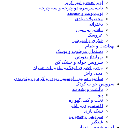
آویز تخت و آویز کریر
تاب،سرسره،دو چرخه و سه چرخه
توپ،پوپت و جغجغه
محصولات بادی
دخترانه
ماشین و موتور
عروسک
فکری و آموزشی
بهداشت و حمام
دستمال مرطوب و پوشک
زیرانداز تعویض
سرویس حوله و خشک کن
وان و قصری کودک و ملزومات همراه
مینی واش
شامپو، صابون، لوسیون، پودر و کرم و روغن بدن
سرویس خواب کودک
بالشت و پشه بند
پتو
تخت و کمد،گهواره
اکسسوری و تابلو
تشک بازی
سرویس رختخواب
غلتگیر
لوازم شخصی نوزاد