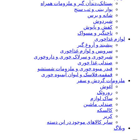
پستانک،دندان گیر و ملزومات همراه
پوار بینی و تب سنج
شانه و برس
شیردوش
کفش و پاپوش
ناخنگیر و مسواک
لوازم غذاخوری
پیشبند و آروغ گیر
سرویس و لوازم غذاخوری
شیرخوری و سرلاک خوری و داروخوری
صندلی غذا خوری
فیدر میوه خوری و ملزومات شستشو
قمقمه،فلاسک و لیوان آبمیوه خوری
ملزومات گردش و سفر
آغوش
روروئک
ساک لوازم
صندلی ماشین
کالسکه
کریر
سایر کالاهای موجود در این دسته
وبلاگ