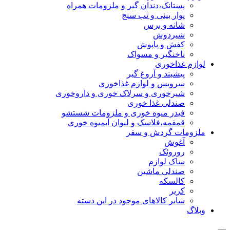
پستانک،دندان گیر و ملزومات همراه
پوار بینی و تب سنج
شانه و برس
شیردوش
کفش و پاپوش
ناخنگیر و مسواک
لوازم غذاخوری
پیشبند و آروغ گیر
سرویس و لوازم غذاخوری
شیرخوری و سرلاک خوری و داروخوری
صندلی غذا خوری
فیدر میوه خوری و ملزومات شستشو
قمقمه،فلاسک و لیوان آبمیوه خوری
ملزومات گردش و سفر
آغوش
روروئک
ساک لوازم
صندلی ماشین
کالسکه
کریر
سایر کالاهای موجود در این دسته
وبلاگ