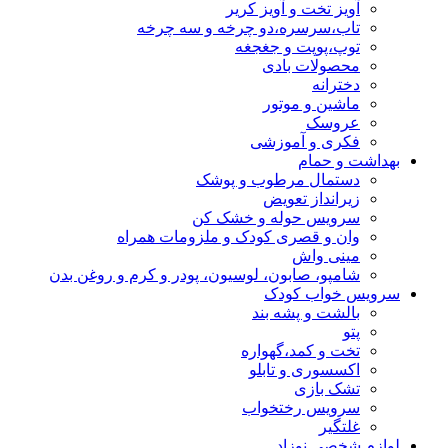
آویز تخت و آویز کریر
تاب،سرسره،دو چرخه و سه چرخه
توپ،پوپت و جغجغه
محصولات بادی
دخترانه
ماشین و موتور
عروسک
فکری و آموزشی
بهداشت و حمام
دستمال مرطوب و پوشک
زیرانداز تعویض
سرویس حوله و خشک کن
وان و قصری کودک و ملزومات همراه
مینی واش
شامپو، صابون، لوسیون، پودر و کرم و روغن بدن
سرویس خواب کودک
بالشت و پشه بند
پتو
تخت و کمد،گهواره
اکسسوری و تابلو
تشک بازی
سرویس رختخواب
غلتگیر
لوازم شخصی نوزاد