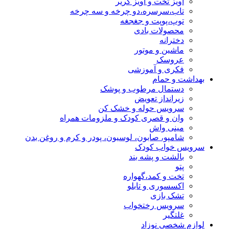
آویز تخت و آویز کریر
تاب،سرسره،دو چرخه و سه چرخه
توپ،پوپت و جغجغه
محصولات بادی
دخترانه
ماشین و موتور
عروسک
فکری و آموزشی
بهداشت و حمام
دستمال مرطوب و پوشک
زیرانداز تعویض
سرویس حوله و خشک کن
وان و قصری کودک و ملزومات همراه
مینی واش
شامپو، صابون، لوسیون، پودر و کرم و روغن بدن
سرویس خواب کودک
بالشت و پشه بند
پتو
تخت و کمد،گهواره
اکسسوری و تابلو
تشک بازی
سرویس رختخواب
غلتگیر
لوازم شخصی نوزاد