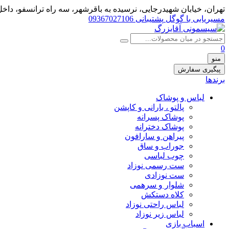
تهران، خيابان شهيدرجايى، نرسیده به باقرشهر، سه راه ترانسفو، داخل 
مسیریابی با گوگل
پشتیبانی 09367027106
0
منو
پیگیری سفارش
برندها
لباس و پوشاک
پالتو ، بارانی و کاپشن
پوشاک پسرانه
پوشاک دخترانه
پیراهن و سارافون
جوراب و ساق
چوب لباسی
ست رسمی نوزاد
ست نوزادی
شلوار و سرهمی
کلاه دستکش
لباس راحتی نوزاد
لباس زیر نوزاد
اسباب بازی