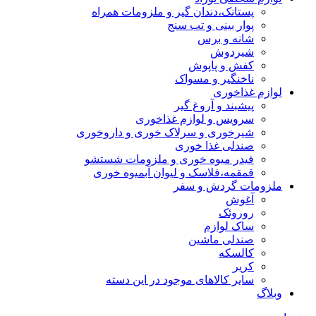
پستانک،دندان گیر و ملزومات همراه
پوار بینی و تب سنج
شانه و برس
شیردوش
کفش و پاپوش
ناخنگیر و مسواک
لوازم غذاخوری
پیشبند و آروغ گیر
سرویس و لوازم غذاخوری
شیرخوری و سرلاک خوری و داروخوری
صندلی غذا خوری
فیدر میوه خوری و ملزومات شستشو
قمقمه،فلاسک و لیوان آبمیوه خوری
ملزومات گردش و سفر
آغوش
روروئک
ساک لوازم
صندلی ماشین
کالسکه
کریر
سایر کالاهای موجود در این دسته
وبلاگ