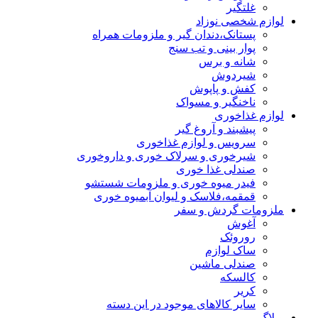
غلتگیر
لوازم شخصی نوزاد
پستانک،دندان گیر و ملزومات همراه
پوار بینی و تب سنج
شانه و برس
شیردوش
کفش و پاپوش
ناخنگیر و مسواک
لوازم غذاخوری
پیشبند و آروغ گیر
سرویس و لوازم غذاخوری
شیرخوری و سرلاک خوری و داروخوری
صندلی غذا خوری
فیدر میوه خوری و ملزومات شستشو
قمقمه،فلاسک و لیوان آبمیوه خوری
ملزومات گردش و سفر
آغوش
روروئک
ساک لوازم
صندلی ماشین
کالسکه
کریر
سایر کالاهای موجود در این دسته
وبلاگ