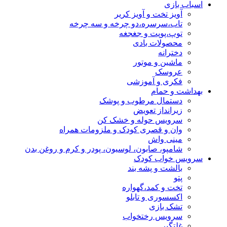
اسباب بازی
آویز تخت و آویز کریر
تاب،سرسره،دو چرخه و سه چرخه
توپ،پوپت و جغجغه
محصولات بادی
دخترانه
ماشین و موتور
عروسک
فکری و آموزشی
بهداشت و حمام
دستمال مرطوب و پوشک
زیرانداز تعویض
سرویس حوله و خشک کن
وان و قصری کودک و ملزومات همراه
مینی واش
شامپو، صابون، لوسیون، پودر و کرم و روغن بدن
سرویس خواب کودک
بالشت و پشه بند
پتو
تخت و کمد،گهواره
اکسسوری و تابلو
تشک بازی
سرویس رختخواب
غلتگیر