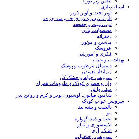
لباس زیر نوزاد
اسباب بازی
آویز تخت و آویز کریر
تاب،سرسره،دو چرخه و سه چرخه
توپ،پوپت و جغجغه
محصولات بادی
دخترانه
ماشین و موتور
عروسک
فکری و آموزشی
بهداشت و حمام
دستمال مرطوب و پوشک
زیرانداز تعویض
سرویس حوله و خشک کن
وان و قصری کودک و ملزومات همراه
مینی واش
شامپو، صابون، لوسیون، پودر و کرم و روغن بدن
سرویس خواب کودک
بالشت و پشه بند
پتو
تخت و کمد،گهواره
اکسسوری و تابلو
تشک بازی
سرویس رختخواب