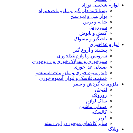
لوازم شخصی نوزاد
پستانک،دندان گیر و ملزومات همراه
پوار بینی و تب سنج
شانه و برس
شیردوش
کفش و پاپوش
ناخنگیر و مسواک
لوازم غذاخوری
پیشبند و آروغ گیر
سرویس و لوازم غذاخوری
شیرخوری و سرلاک خوری و داروخوری
صندلی غذا خوری
فیدر میوه خوری و ملزومات شستشو
قمقمه،فلاسک و لیوان آبمیوه خوری
ملزومات گردش و سفر
آغوش
روروئک
ساک لوازم
صندلی ماشین
کالسکه
کریر
سایر کالاهای موجود در این دسته
وبلاگ