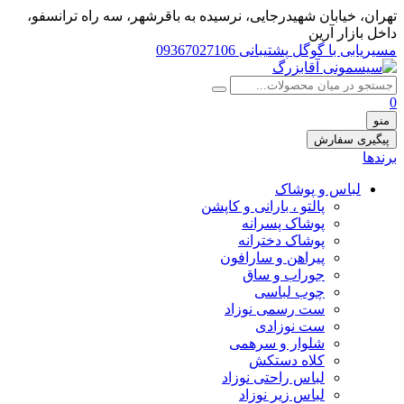
تهران، خيابان شهيدرجايى، نرسیده به باقرشهر، سه راه ترانسفو،
داخل بازار آرین
مسیریابی با گوگل
پشتیبانی 09367027106
0
منو
پیگیری سفارش
برندها
لباس و پوشاک
پالتو ، بارانی و کاپشن
پوشاک پسرانه
پوشاک دخترانه
پیراهن و سارافون
جوراب و ساق
چوب لباسی
ست رسمی نوزاد
ست نوزادی
شلوار و سرهمی
کلاه دستکش
لباس راحتی نوزاد
لباس زیر نوزاد