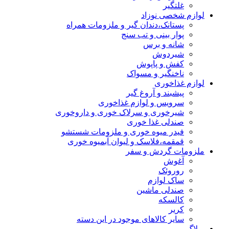
غلتگیر
لوازم شخصی نوزاد
پستانک،دندان گیر و ملزومات همراه
پوار بینی و تب سنج
شانه و برس
شیردوش
کفش و پاپوش
ناخنگیر و مسواک
لوازم غذاخوری
پیشبند و آروغ گیر
سرویس و لوازم غذاخوری
شیرخوری و سرلاک خوری و داروخوری
صندلی غذا خوری
فیدر میوه خوری و ملزومات شستشو
قمقمه،فلاسک و لیوان آبمیوه خوری
ملزومات گردش و سفر
آغوش
روروئک
ساک لوازم
صندلی ماشین
کالسکه
کریر
سایر کالاهای موجود در این دسته
وبلاگ