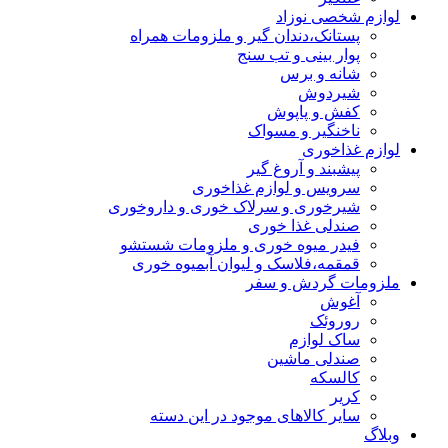
لوازم شخصی نوزاد
پستانک،دندان گیر و ملزومات همراه
پوار بینی و تب سنج
شانه و برس
شیردوش
کفش و پاپوش
ناخنگیر و مسواک
لوازم غذاخوری
پیشبند و آروغ گیر
سرویس و لوازم غذاخوری
شیرخوری و سرلاک خوری و داروخوری
صندلی غذا خوری
فیدر میوه خوری و ملزومات شستشو
قمقمه،فلاسک و لیوان آبمیوه خوری
ملزومات گردش و سفر
آغوش
روروئک
ساک لوازم
صندلی ماشین
کالسکه
کریر
سایر کالاهای موجود در این دسته
وبلاگ