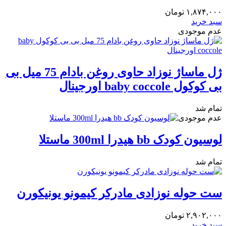
۱,۸۷۴,۰۰۰
تومان
سبد خرید
عدم موجودی
ژل ماساژ نوزاد حاوی روغن بادام 75 میل بی
بی کوکول baby coccole اورجینال
تمام شد
عدم موجودی
لوسیون کودک bb هیدرا 300ml ماستلا
تمام شد
۲,۹۰۲,۰۰۰
تومان
سبد خرید