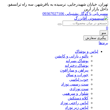
تهران، خيابان شهيدرجايى، نرسیده به باقرشهر، سه راه ترانسفو،
داخل بازار آرین
مسیریابی با گوگل
پشتیبانی 09367027106
0
منو
پیگیری سفارش
برندها
لباس و پوشاک
پالتو ، بارانی و کاپشن
پوشاک پسرانه
پوشاک دخترانه
پیراهن و سارافون
جوراب و ساق
چوب لباسی
ست رسمی نوزاد
ست نوزادی
شلوار و سرهمی
کلاه دستکش
لباس راحتی نوزاد
لباس زیر نوزاد