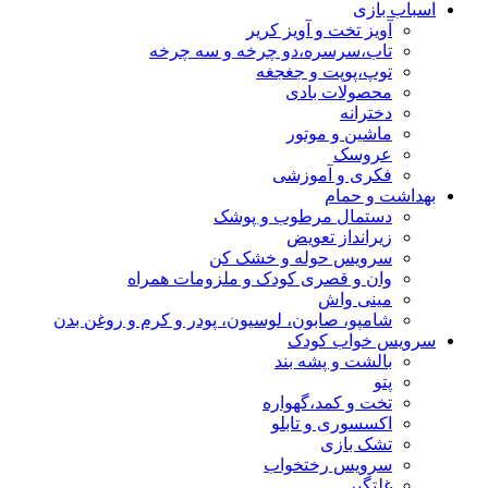
اسباب بازی
آویز تخت و آویز کریر
تاب،سرسره،دو چرخه و سه چرخه
توپ،پوپت و جغجغه
محصولات بادی
دخترانه
ماشین و موتور
عروسک
فکری و آموزشی
بهداشت و حمام
دستمال مرطوب و پوشک
زیرانداز تعویض
سرویس حوله و خشک کن
وان و قصری کودک و ملزومات همراه
مینی واش
شامپو، صابون، لوسیون، پودر و کرم و روغن بدن
سرویس خواب کودک
بالشت و پشه بند
پتو
تخت و کمد،گهواره
اکسسوری و تابلو
تشک بازی
سرویس رختخواب
غلتگیر