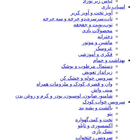
لباس زیر نوزاد
اسباب بازی
آویز تخت و آویز کریر
تاب،سرسره،دو چرخه و سه چرخه
توپ،پوپت و جغجغه
محصولات بادی
دخترانه
ماشین و موتور
عروسک
فکری و آموزشی
بهداشت و حمام
دستمال مرطوب و پوشک
زیرانداز تعویض
سرویس حوله و خشک کن
وان و قصری کودک و ملزومات همراه
مینی واش
شامپو، صابون، لوسیون، پودر و کرم و روغن بدن
سرویس خواب کودک
بالشت و پشه بند
پتو
تخت و کمد،گهواره
اکسسوری و تابلو
تشک بازی
سرویس رختخواب