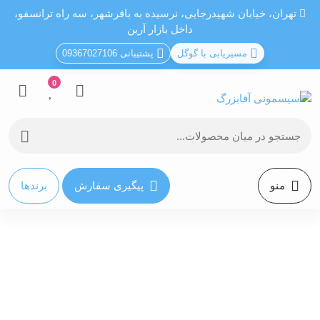
تهران، خيابان شهيدرجايى، نرسیده به باقرشهر، سه راه ترانسفو،
داخل بازار آرین
مسیریابی با گوگل
پشتیبانی 09367027106
0
منو
پیگیری سفارش
برندها