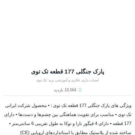
پارک جنگلی 177 قطعه تک توی
اسباب بازی
,
فکری و آموزشی
برند:
تک توی
10,564 بازدید
ویژگی های پارک جنگلی 177 قطعه تک توی : • محصول شرکت ایرانی
تک توی • مناسب برای تقویت هماهنگی بین چشم‌ها و دست‌ها • دارای
177 قطعه • دارای 4 فیگور تارا و توکا به طول تقریبی 6 سانتی‌متر •
ساخته شده از پلاستیک مطابق با استانداردهای اروپایی (CE)