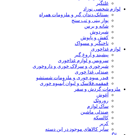
غلتگیر
لوازم شخصی نوزاد
پستانک،دندان گیر و ملزومات همراه
پوار بینی و تب سنج
شانه و برس
شیردوش
کفش و پاپوش
ناخنگیر و مسواک
لوازم غذاخوری
پیشبند و آروغ گیر
سرویس و لوازم غذاخوری
شیرخوری و سرلاک خوری و داروخوری
صندلی غذا خوری
فیدر میوه خوری و ملزومات شستشو
قمقمه،فلاسک و لیوان آبمیوه خوری
ملزومات گردش و سفر
آغوش
روروئک
ساک لوازم
صندلی ماشین
کالسکه
کریر
سایر کالاهای موجود در این دسته
وبلاگ