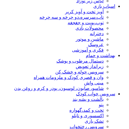
لباس زیر نوزاد
اسباب بازی
آویز تخت و آویز کریر
تاب،سرسره،دو چرخه و سه چرخه
توپ،پوپت و جغجغه
محصولات بادی
دخترانه
ماشین و موتور
عروسک
فکری و آموزشی
بهداشت و حمام
دستمال مرطوب و پوشک
زیرانداز تعویض
سرویس حوله و خشک کن
وان و قصری کودک و ملزومات همراه
مینی واش
شامپو، صابون، لوسیون، پودر و کرم و روغن بدن
سرویس خواب کودک
بالشت و پشه بند
پتو
تخت و کمد،گهواره
اکسسوری و تابلو
تشک بازی
سرویس رختخواب