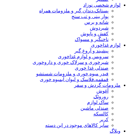
لوازم شخصی نوزاد
پستانک،دندان گیر و ملزومات همراه
پوار بینی و تب سنج
شانه و برس
شیردوش
کفش و پاپوش
ناخنگیر و مسواک
لوازم غذاخوری
پیشبند و آروغ گیر
سرویس و لوازم غذاخوری
شیرخوری و سرلاک خوری و داروخوری
صندلی غذا خوری
فیدر میوه خوری و ملزومات شستشو
قمقمه،فلاسک و لیوان آبمیوه خوری
ملزومات گردش و سفر
آغوش
روروئک
ساک لوازم
صندلی ماشین
کالسکه
کریر
سایر کالاهای موجود در این دسته
وبلاگ