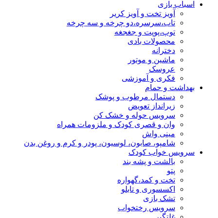
اسباب بازی
آویز تخت و آویز کریر
تاب،سرسره،دو چرخه و سه چرخه
توپ،پوپت و جغجغه
محصولات بادی
دخترانه
ماشین و موتور
عروسک
فکری و آموزشی
بهداشت و حمام
دستمال مرطوب و پوشک
زیرانداز تعویض
سرویس حوله و خشک کن
وان و قصری کودک و ملزومات همراه
مینی واش
شامپو، صابون، لوسیون، پودر و کرم و روغن بدن
سرویس خواب کودک
بالشت و پشه بند
پتو
تخت و کمد،گهواره
اکسسوری و تابلو
تشک بازی
سرویس رختخواب
غلتگیر