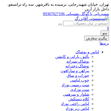
تهران، خيابان شهيدرجايى، نرسیده به باقرشهر، سه راه ترانسفو،
داخل بازار آرین
مسیریابی با گوگل
پشتیبانی 09367027106
0
منو
پیگیری سفارش
برندها
لباس و پوشاک
پالتو ، بارانی و کاپشن
پوشاک پسرانه
پوشاک دخترانه
پیراهن و سارافون
جوراب و ساق
چوب لباسی
ست رسمی نوزاد
ست نوزادی
شلوار و سرهمی
کلاه دستکش
لباس راحتی نوزاد
لباس زیر نوزاد