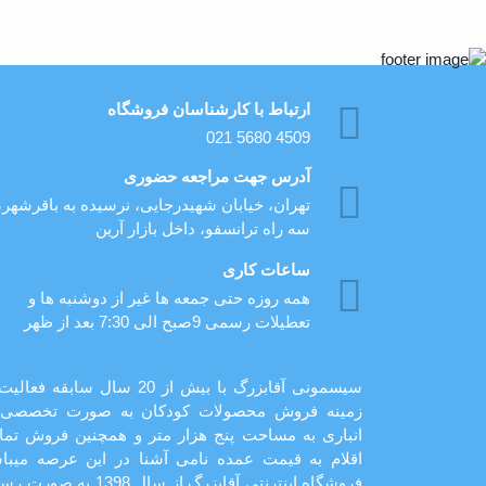
ارتباط با کارشناسان فروشگاه
021 5680 4509
آدرس جهت مراجعه حضوری
تهران، خيابان شهيدرجايى، نرسیده به باقرشهر،
سه راه ترانسفو، داخل بازار آرین
ساعات کاری
همه روزه حتی جمعه ها غیر از دوشنبه ها و
تعطیلات رسمی 9صبح الی 7:30 بعد از ظهر
سیسمونی آقابزرگ با بیش از 20 سال سابقه فع
زمینه فروش محصولات کودکان به صورت تخصصی 
انباری به مساحت پنج هزار متر و همچنین فروش تما
اقلام به قیمت عمده نامی آشنا در این عرصه میباش
فروشگاه اینترنتی آقابزرگ از سال 1398 به 