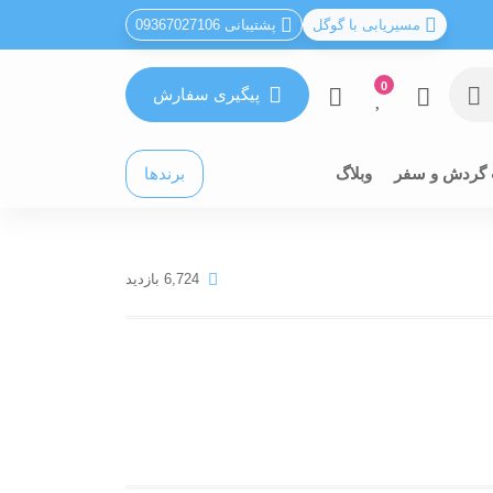
مسیریابی با گوگل
پشتیبانی 09367027106
0
پیگیری سفارش
 گردش و سفر
وبلاگ
برندها
6,724 بازدید