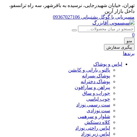
تهران، خيابان شهيدرجايى، نرسیده به باقرشهر، سه راه ترانسفو،
داخل بازار آرین
مسیریابی با گوگل
پشتیبانی 09367027106
0
منو
پیگیری سفارش
برندها
لباس و پوشاک
پالتو ، بارانی و کاپشن
پوشاک پسرانه
پوشاک دخترانه
پیراهن و سارافون
جوراب و ساق
چوب لباسی
ست رسمی نوزاد
ست نوزادی
شلوار و سرهمی
کلاه دستکش
لباس راحتی نوزاد
لباس زیر نوزاد