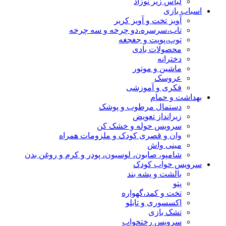
لباس زیر نوزاد
اسباب بازی
آویز تخت و آویز کریر
تاب،سرسره،دو چرخه و سه چرخه
توپ،پوپت و جغجغه
محصولات بادی
دخترانه
ماشین و موتور
عروسک
فکری و آموزشی
بهداشت و حمام
دستمال مرطوب و پوشک
زیرانداز تعویض
سرویس حوله و خشک کن
وان و قصری کودک و ملزومات همراه
مینی واش
شامپو، صابون، لوسیون، پودر و کرم و روغن بدن
سرویس خواب کودک
بالشت و پشه بند
پتو
تخت و کمد،گهواره
اکسسوری و تابلو
تشک بازی
سرویس رختخواب