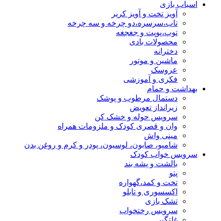
اسباب بازی
آویز تخت و آویز کریر
تاب،سرسره،دو چرخه و سه چرخه
توپ،پوپت و جغجغه
محصولات بادی
دخترانه
ماشین و موتور
عروسک
فکری و آموزشی
بهداشت و حمام
دستمال مرطوب و پوشک
زیرانداز تعویض
سرویس حوله و خشک کن
وان و قصری کودک و ملزومات همراه
مینی واش
شامپو، صابون، لوسیون، پودر و کرم و روغن بدن
سرویس خواب کودک
بالشت و پشه بند
پتو
تخت و کمد،گهواره
اکسسوری و تابلو
تشک بازی
سرویس رختخواب
غلتگیر