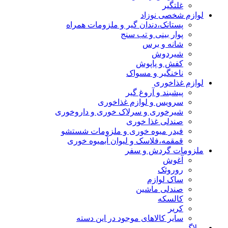
غلتگیر
لوازم شخصی نوزاد
پستانک،دندان گیر و ملزومات همراه
پوار بینی و تب سنج
شانه و برس
شیردوش
کفش و پاپوش
ناخنگیر و مسواک
لوازم غذاخوری
پیشبند و آروغ گیر
سرویس و لوازم غذاخوری
شیرخوری و سرلاک خوری و داروخوری
صندلی غذا خوری
فیدر میوه خوری و ملزومات شستشو
قمقمه،فلاسک و لیوان آبمیوه خوری
ملزومات گردش و سفر
آغوش
روروئک
ساک لوازم
صندلی ماشین
کالسکه
کریر
سایر کالاهای موجود در این دسته
وبلاگ