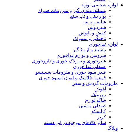
لوازم شخصی نوزاد
پستانک،دندان گیر و ملزومات همراه
پوار بینی و تب سنج
شانه و برس
شیردوش
کفش و پاپوش
ناخنگیر و مسواک
لوازم غذاخوری
پیشبند و آروغ گیر
سرویس و لوازم غذاخوری
شیرخوری و سرلاک خوری و داروخوری
صندلی غذا خوری
فیدر میوه خوری و ملزومات شستشو
قمقمه،فلاسک و لیوان آبمیوه خوری
ملزومات گردش و سفر
آغوش
روروئک
ساک لوازم
صندلی ماشین
کالسکه
کریر
سایر کالاهای موجود در این دسته
وبلاگ