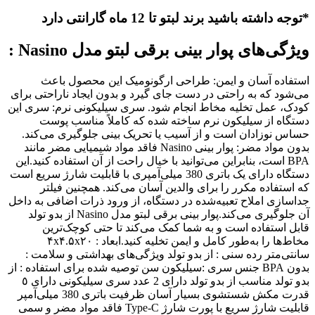
*توجه داشته باشید برند لبتو تا 12 ماه گارانتی دارد
ویژگی‌های پوار بینی برقی لبتو مدل Nasino :
استفاده آسان و ایمن: طراحی ارگونومیک این محصول باعث
می‌شود که به راحتی در دست جای گیرد و بدون ایجاد ناراحتی برای
کودک، عمل تخلیه مخاط انجام شود. سری سیلیکونی نرم: سری این
دستگاه از سیلیکون نرم ساخته شده که کاملاً مناسب پوست
حساس نوزادان است و از آسیب یا تحریک بینی جلوگیری می‌کند.
بدون مواد مضر: پوار بینی Nasino فاقد مواد شیمیایی مضر مانند
BPA است، بنابراین می‌توانید با خیال راحت از آن استفاده کنید.این
دستگاه دارای یک باتری 380 میلی‌آمپری با قابلیت شارژ سریع است
که استفاده مکرر را برای والدین آسان می‌کند. همچنین فیلتر
جداسازی املاح تعبیه‌شده در دستگاه، از ورود ذرات اضافی به داخل
آن جلوگیری می‌کند.پوار بینی برقی لبتو مدل Nasino از بدو تولد
قابل استفاده است و به شما کمک می‌کند تا حتی کوچک‌ترین
مخاط‌ها را به‌طور کامل و ایمن تخلیه کنید
.
ابعاد : ۴x۴.۵x۲۰
سانتی‌متر رده سنی : از بدو تولد ویژگی‌های بهداشتی و سلامت :
بدون BPA جنس سری :سیلیکون سن توصیه شده برای استفاده : از
بدو تولد مناسب از بدو تولد دارای 2 عدد سری سیلیکونی دارای ٥
قدرت مکش شستشوی بسيار آسان ظرفیت باتری 380 میلی‌آمپر
قابلیت شارژ سریع با پورت شارژ Type-C فاقد مواد مضر و سمی