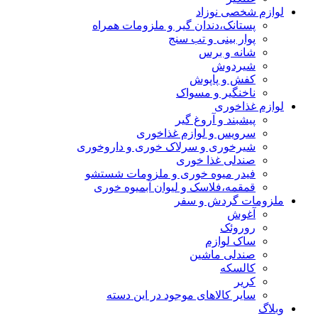
لوازم شخصی نوزاد
پستانک،دندان گیر و ملزومات همراه
پوار بینی و تب سنج
شانه و برس
شیردوش
کفش و پاپوش
ناخنگیر و مسواک
لوازم غذاخوری
پیشبند و آروغ گیر
سرویس و لوازم غذاخوری
شیرخوری و سرلاک خوری و داروخوری
صندلی غذا خوری
فیدر میوه خوری و ملزومات شستشو
قمقمه،فلاسک و لیوان آبمیوه خوری
ملزومات گردش و سفر
آغوش
روروئک
ساک لوازم
صندلی ماشین
کالسکه
کریر
سایر کالاهای موجود در این دسته
وبلاگ