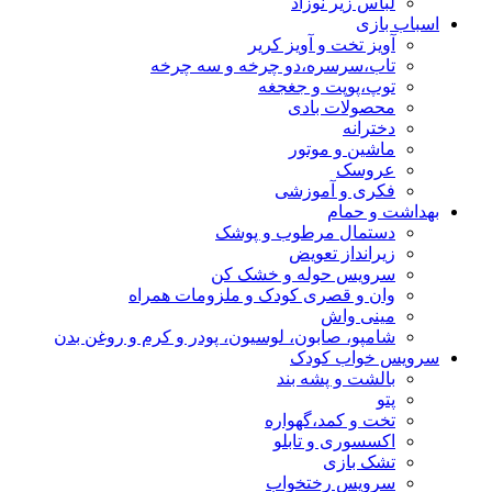
لباس زیر نوزاد
اسباب بازی
آویز تخت و آویز کریر
تاب،سرسره،دو چرخه و سه چرخه
توپ،پوپت و جغجغه
محصولات بادی
دخترانه
ماشین و موتور
عروسک
فکری و آموزشی
بهداشت و حمام
دستمال مرطوب و پوشک
زیرانداز تعویض
سرویس حوله و خشک کن
وان و قصری کودک و ملزومات همراه
مینی واش
شامپو، صابون، لوسیون، پودر و کرم و روغن بدن
سرویس خواب کودک
بالشت و پشه بند
پتو
تخت و کمد،گهواره
اکسسوری و تابلو
تشک بازی
سرویس رختخواب