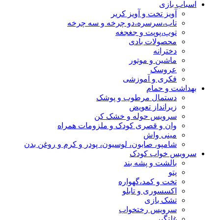
اسباب بازی
آویز تخت و آویز کریر
تاب،سرسره،دو چرخه و سه چرخه
توپ،پوپت و جغجغه
محصولات بادی
دخترانه
ماشین و موتور
عروسک
فکری و آموزشی
بهداشت و حمام
دستمال مرطوب و پوشک
زیرانداز تعویض
سرویس حوله و خشک کن
وان و قصری کودک و ملزومات همراه
مینی واش
شامپو، صابون، لوسیون، پودر و کرم و روغن بدن
سرویس خواب کودک
بالشت و پشه بند
پتو
تخت و کمد،گهواره
اکسسوری و تابلو
تشک بازی
سرویس رختخواب
غلتگیر