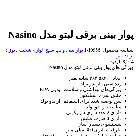
پوار بینی برقی لبتو مدل Nasino
شناسه محصول:
19956-1
پوار بینی و تب سنج
,
لوازم شخصی نوزاد
برند:
لبتو
8,914 بازدید
ویژگی های پوار بینی برقی لبتو مدل Nasino :
ابعاد : ۴x۴.۵x۲۰ سانتی‌متر
رده سنی : از بدو تولد
ویژگی‌های بهداشتی و سلامت : بدون BPA
جنس سری :سیلیکون
سن توصیه شده برای استفاده : از بدو تولد
مناسب از بدو تولد
دارای 2 عدد سری سیلیکونی
دارای ٥ قدرت مکش
شستشوی بسيار آسان
ظرفیت باتری 380 میلی‌آمپر
قابلیت شارژ سریع با پورت شارژ Type-C