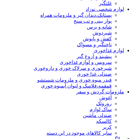
غلتگیر
لوازم شخصی نوزاد
پستانک،دندان گیر و ملزومات همراه
پوار بینی و تب سنج
شانه و برس
شیردوش
کفش و پاپوش
ناخنگیر و مسواک
لوازم غذاخوری
پیشبند و آروغ گیر
سرویس و لوازم غذاخوری
شیرخوری و سرلاک خوری و داروخوری
صندلی غذا خوری
فیدر میوه خوری و ملزومات شستشو
قمقمه،فلاسک و لیوان آبمیوه خوری
ملزومات گردش و سفر
آغوش
روروئک
ساک لوازم
صندلی ماشین
کالسکه
کریر
سایر کالاهای موجود در این دسته
وبلاگ