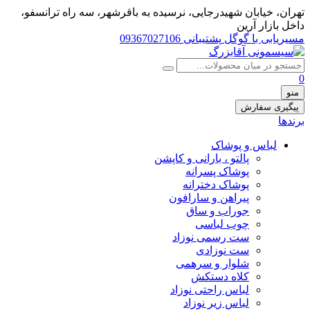
تهران، خيابان شهيدرجايى، نرسیده به باقرشهر، سه راه ترانسفو،
داخل بازار آرین
مسیریابی با گوگل
پشتیبانی 09367027106
0
منو
پیگیری سفارش
برندها
لباس و پوشاک
پالتو ، بارانی و کاپشن
پوشاک پسرانه
پوشاک دخترانه
پیراهن و سارافون
جوراب و ساق
چوب لباسی
ست رسمی نوزاد
ست نوزادی
شلوار و سرهمی
کلاه دستکش
لباس راحتی نوزاد
لباس زیر نوزاد