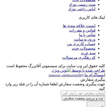
ست رسمی نوزاد
لباس راحتی نوزاد
لینک های کاربری
لیست علاقه مندی ها
قوانین و مقررات
تماس با ما
ورود به سایت
حساب کاربری من
محصولات جدید
سبد خرید
کد رهگیری مرسولات
کلیه حقوق این وب سایت برای سیسمونی آقابزرگ محفوظ است
طراحی شده با
توسط
اینستاگرام ما
@sismooni_aghabozorg20
پیگیری سفارش
جهت پیگیری وضعیت سفارش لطفا شماره آن را در فیلد زیر وارد
کنید
ثبت و بررسی وضعیت سفارش
لغو و بستن