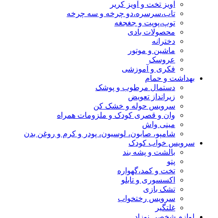
آویز تخت و آویز کریر
تاب،سرسره،دو چرخه و سه چرخه
توپ،پوپت و جغجغه
محصولات بادی
دخترانه
ماشین و موتور
عروسک
فکری و آموزشی
بهداشت و حمام
دستمال مرطوب و پوشک
زیرانداز تعویض
سرویس حوله و خشک کن
وان و قصری کودک و ملزومات همراه
مینی واش
شامپو، صابون، لوسیون، پودر و کرم و روغن بدن
سرویس خواب کودک
بالشت و پشه بند
پتو
تخت و کمد،گهواره
اکسسوری و تابلو
تشک بازی
سرویس رختخواب
غلتگیر
لوازم شخصی نوزاد