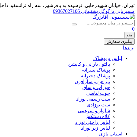
تهران، خيابان شهيدرجايى، نرسیده به باقرشهر، سه راه ترانسفو، داخل 
مسیریابی با گوگل
پشتیبانی 09367027106
0
منو
پیگیری سفارش
برندها
لباس و پوشاک
پالتو ، بارانی و کاپشن
پوشاک پسرانه
پوشاک دخترانه
پیراهن و سارافون
جوراب و ساق
چوب لباسی
ست رسمی نوزاد
ست نوزادی
شلوار و سرهمی
کلاه دستکش
لباس راحتی نوزاد
لباس زیر نوزاد
اسباب بازی