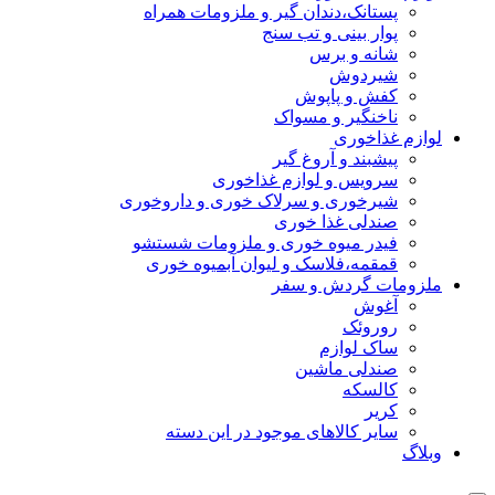
پستانک،دندان گیر و ملزومات همراه
پوار بینی و تب سنج
شانه و برس
شیردوش
کفش و پاپوش
ناخنگیر و مسواک
لوازم غذاخوری
پیشبند و آروغ گیر
سرویس و لوازم غذاخوری
شیرخوری و سرلاک خوری و داروخوری
صندلی غذا خوری
فیدر میوه خوری و ملزومات شستشو
قمقمه،فلاسک و لیوان آبمیوه خوری
ملزومات گردش و سفر
آغوش
روروئک
ساک لوازم
صندلی ماشین
کالسکه
کریر
سایر کالاهای موجود در این دسته
وبلاگ