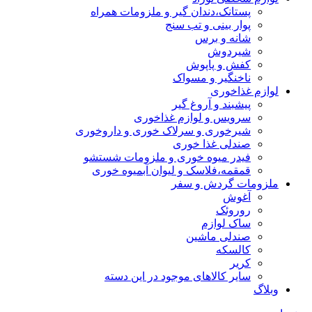
پستانک،دندان گیر و ملزومات همراه
پوار بینی و تب سنج
شانه و برس
شیردوش
کفش و پاپوش
ناخنگیر و مسواک
لوازم غذاخوری
پیشبند و آروغ گیر
سرویس و لوازم غذاخوری
شیرخوری و سرلاک خوری و داروخوری
صندلی غذا خوری
فیدر میوه خوری و ملزومات شستشو
قمقمه،فلاسک و لیوان آبمیوه خوری
ملزومات گردش و سفر
آغوش
روروئک
ساک لوازم
صندلی ماشین
کالسکه
کریر
سایر کالاهای موجود در این دسته
وبلاگ