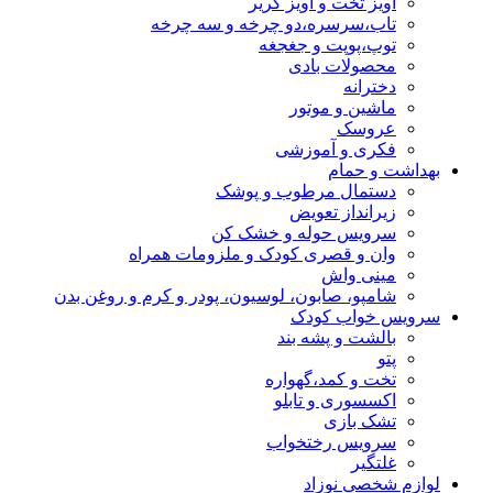
آویز تخت و آویز کریر
تاب،سرسره،دو چرخه و سه چرخه
توپ،پوپت و جغجغه
محصولات بادی
دخترانه
ماشین و موتور
عروسک
فکری و آموزشی
بهداشت و حمام
دستمال مرطوب و پوشک
زیرانداز تعویض
سرویس حوله و خشک کن
وان و قصری کودک و ملزومات همراه
مینی واش
شامپو، صابون، لوسیون، پودر و کرم و روغن بدن
سرویس خواب کودک
بالشت و پشه بند
پتو
تخت و کمد،گهواره
اکسسوری و تابلو
تشک بازی
سرویس رختخواب
غلتگیر
لوازم شخصی نوزاد