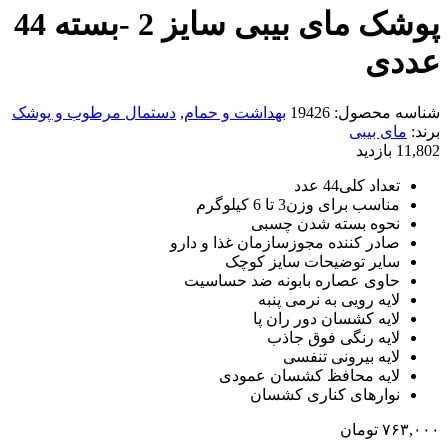
پوشک مای بیبی سایز 2 -بسته 44
عددی
شناسه محصول:
19426
بهداشت و حمام
,
دستمال مرطوب و پوشک
برند:
مای بیبی
11,802 بازدید
تعداد کلی44 عدد
مناسب برای وزن3 تا 6 کیلوگرم
نحوه بسته شدن چسبی
صادر کننده مجوزسازمان غذا و دارو
سایر توضیحات سایز کوچک
حاوی عصاره بابونه ضد حساسیت
لایه رویی به نرمی پنبه
لایه کشسان دور ران پا
لایه رنگی فوق جاذب
لایه بیرونی تنفسی
لایه محافظ کشسان عمودی
نوارهای کناری کشسان
۷۶۳,۰۰۰
تومان