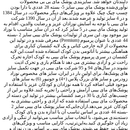
دلبندتان خواهد شد. سایزبندی پوشک مای بی بی محصولات
نوآوری‌شده پوشک مای بیبی سایز 5- بسته 28 عددی با دارا بودن
چسب چیک چیک علاوه بر ویژگی‌های دیگر محصولات، در سال 1384
و در 4 سایز تولید و عرضه شدند.بعد از آن در سال 1390 شرکت
مای بیبی با توجه به آسایش نوزادان عزیز و رضایت والدین، اقدام به
تولید پوشک مای بیبی در 5 سایز کرد که در آن سایز متناسب با نوزاد
نیز موجود بود. این سری از تولیدات پوشک مای بیبی سایز 2 -بسته
44 عددی با عنوان پرمیوم (Premium) معرفی شده و در تولید این
محصولات از لایه خارجی کتانی و یک لایه کشسان کناری برای
هماهنگی بیشتر با آناتومی بدن کودک استفاده شده است.این لایه
کشسان در سری پرمیوم پوشک مای بیبی به کودک اجازه تحرک
راحت تر و آزادی بیشتری می دهد تا هنگام بازی و تحرک اذیت
نشوند.در سال‌های 94 و 95 شرکت مای بیبی در جهت تکمیل سایز
های پوشک‌ها، برای اولین بار در ایران، سایز های مخصوص نوزاد
زودرس و سایز های بزرگ پلاس (+4) و جونیور (6) به سایز های
موجود قبلی اضافه کرد تا همه نوزادان و کودکان عزیز با استفاده از
پوشک‌های مای بیبی آرامش و راحتی را تجربه کنند.علاوه بر این از
چسب‌های کناری با 30 درصد کشسانی بیشتر در تولید این دسته از
محصولات مای بیبی استفاده شده که آزادی و راحتی بیشتری به
کودکان عزیز می‌دهد.ازآن‌جایی‌که سایز پوشک مای بیبی سایز 2
-بسته 44 عددی بر اساس تناسب آن با اندازه بدن و پای کودک
دسته‌بندی می‌شود، با انتخاب سایز مناسب می‌توانید از تنگی و آزادی
زیاد آن جلوگیری کنید.به‌این‌ترتیب، کارایی مناسب و ویژگی‌های
پوشک نیز حفظ می‌شوند. پوشک مای بیبی بر اساس وزن نوزاد و