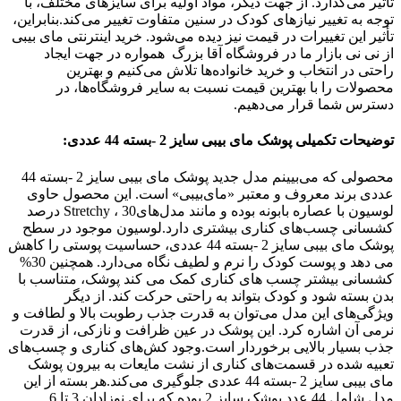
تأثیر می‌گذارد. از جهت دیگر، مواد اولیه برای سایزهای مختلف، با
توجه به تغییر نیازهای کودک در سنین متفاوت تغییر می‌کند.بنابراین،
تأثیر این تغییرات در قیمت نیز دیده می‌شود. خرید اینترنتی مای بیبی
از نی نی بازار ما در
فروشگاه آقا بزرگ
همواره در جهت ایجاد
راحتی در انتخاب و خرید خانواده‌ها تلاش می‌کنیم و بهترین
محصولات را با بهترین قیمت نسبت به سایر فروشگاه‌ها، در
دسترس شما قرار می‌دهیم.
توضیحات تکمیلی پوشک مای بیبی سایز 2 -بسته 44 عددی:
محصولی که می‌بیینم مدل جدید پوشک مای بیبی سایز 2 -بسته 44
عددی برند معروف و معتبر «مای‌بیبی» است. این محصول حاوی
لوسیون با عصاره بابونه بوده و مانند مدل‌هایStretchy ، 30 درصد
کشسانی چسب‌های کناری بیشتری دارد.لوسیون موجود در سطح
پوشک مای بیبی سایز 2 -بسته 44 عددی، حساسیت پوستی را کاهش
می دهد و پوست کودک را نرم و لطیف نگاه می‌دارد. همچنین 30%
کشسانی بیشتر چسب های کناری کمک می کند پوشک، متناسب با
بدن بسته شود و کودک بتواند به راحتی حرکت کند. از دیگر
ویژگی‌های این مدل می‌توان به قدرت جذب رطوبت بالا و لطافت و
نرمی آن اشاره کرد. این پوشک در عین ظرافت و نازکی، از قدرت
جذب بسیار بالایی برخوردار است.وجود کش‌های کناری و چسب‌های
تعبیه شده در قسمت‌های کناری از نشت مایعات به بیرون پوشک
مای بیبی سایز 2 -بسته 44 عددی جلوگیری می‌کند.هر بسته از این
مدل شامل 44 عدد پوشک سایز 2 بوده که برای نوزادان 3 تا 6