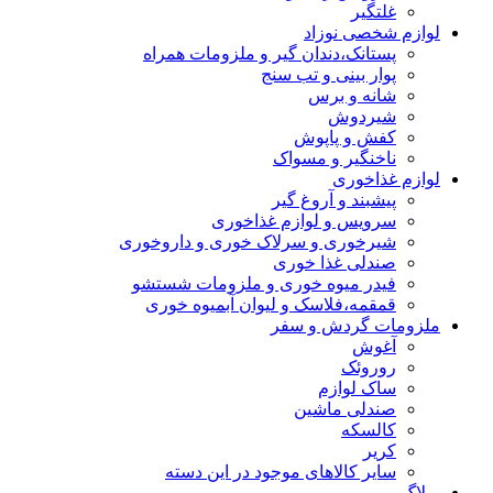
غلتگیر
لوازم شخصی نوزاد
پستانک،دندان گیر و ملزومات همراه
پوار بینی و تب سنج
شانه و برس
شیردوش
کفش و پاپوش
ناخنگیر و مسواک
لوازم غذاخوری
پیشبند و آروغ گیر
سرویس و لوازم غذاخوری
شیرخوری و سرلاک خوری و داروخوری
صندلی غذا خوری
فیدر میوه خوری و ملزومات شستشو
قمقمه،فلاسک و لیوان آبمیوه خوری
ملزومات گردش و سفر
آغوش
روروئک
ساک لوازم
صندلی ماشین
کالسکه
کریر
سایر کالاهای موجود در این دسته
وبلاگ