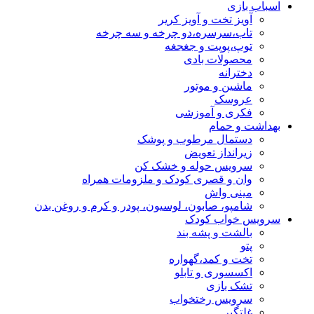
اسباب بازی
آویز تخت و آویز کریر
تاب،سرسره،دو چرخه و سه چرخه
توپ،پوپت و جغجغه
محصولات بادی
دخترانه
ماشین و موتور
عروسک
فکری و آموزشی
بهداشت و حمام
دستمال مرطوب و پوشک
زیرانداز تعویض
سرویس حوله و خشک کن
وان و قصری کودک و ملزومات همراه
مینی واش
شامپو، صابون، لوسیون، پودر و کرم و روغن بدن
سرویس خواب کودک
بالشت و پشه بند
پتو
تخت و کمد،گهواره
اکسسوری و تابلو
تشک بازی
سرویس رختخواب
غلتگیر