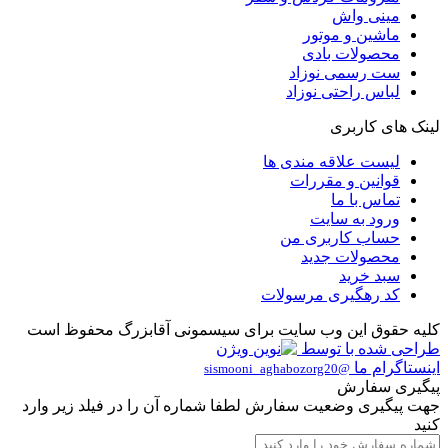
مینی واش
ماشین و موتور
محصولات بادی
ست رسمی نوزاد
لباس راحتی نوزاد
لینک های کاربری
لیست علاقه مندی ها
قوانین و مقررات
تماس با ما
ورود به سایت
حساب کاربری من
محصولات جدید
سبد خرید
کد رهگیری مرسولات
کلیه حقوق این وب سایت برای سیسمونی آقابزرگ محفوظ است
طراحی شده با
توسط
اینستاگرام ما
@sismooni_aghabozorg20
پیگیری سفارش
جهت پیگیری وضعیت سفارش لطفا شماره آن را در فیلد زیر وارد
کنید