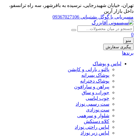
تهران، خيابان شهيدرجايى، نرسیده به باقرشهر، سه راه ترانسفو،
داخل بازار آرین
مسیریابی با گوگل
پشتیبانی 09367027106
0
منو
پیگیری سفارش
برندها
لباس و پوشاک
پالتو ، بارانی و کاپشن
پوشاک پسرانه
پوشاک دخترانه
پیراهن و سارافون
جوراب و ساق
چوب لباسی
ست رسمی نوزاد
ست نوزادی
شلوار و سرهمی
کلاه دستکش
لباس راحتی نوزاد
لباس زیر نوزاد