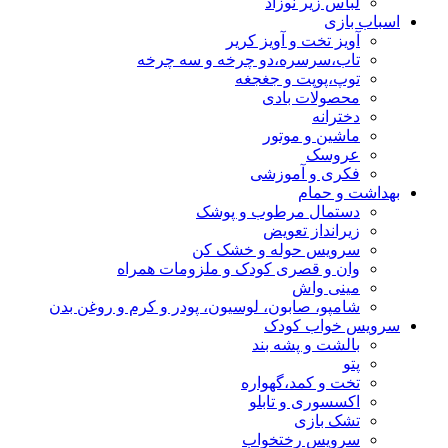
لباس زیر نوزاد
اسباب بازی
آویز تخت و آویز کریر
تاب،سرسره،دو چرخه و سه چرخه
توپ،پوپت و جغجغه
محصولات بادی
دخترانه
ماشین و موتور
عروسک
فکری و آموزشی
بهداشت و حمام
دستمال مرطوب و پوشک
زیرانداز تعویض
سرویس حوله و خشک کن
وان و قصری کودک و ملزومات همراه
مینی واش
شامپو، صابون، لوسیون، پودر و کرم و روغن بدن
سرویس خواب کودک
بالشت و پشه بند
پتو
تخت و کمد،گهواره
اکسسوری و تابلو
تشک بازی
سرویس رختخواب