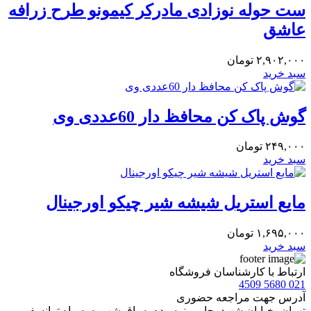
‎ست حوله نوزادی مادرکر کیمونو طرح زرافه
عاشق
۲,۹۰۲,۰۰۰
تومان
سبد خرید
گوش پاک کن محافظ دار 60عددی وی
۲۴۹,۰۰۰
تومان
سبد خرید
مایع استریل شیشه شیر چیکو اورجینال
۱,۶۹۵,۰۰۰
تومان
سبد خرید
ارتباط با کارشناسان فروشگاه
021 5680 4509
آدرس جهت مراجعه حضوری
تهران، خيابان شهيدرجايى، نرسیده به باقرشهر، سه راه ترانسفو،