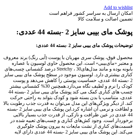
Add to wishlist
امکان ارسال به سراسر کشور فراهم است
تضمین اصالت و سلامت کالا
پوشک مای بیبی سایز 2 -بسته 44 عددی:
توضیحات پوشک مای بیبی سایز 2 -بسته 44 عددی:
محصول فوق، پوشک سری مهربان با پوست (آبی رنگ) برند معروف
و معتبر «مای‌بیبی» است. این محصول حاوی لوسیون با عصاره
بابونه بوده و مانند مدل‌هایStretchy ، 30 درصد کشسانی چسب‌های
کناری بیشتری دارد. لوسیون موجود در سطح پوشک مای بیبی سایز
2 -بسته 44 عددی، حساسیت پوستی را کاهش می‌دهد و پوست
کودک را نرم و لطیف نگاه می‌دارد.همچنین 30% کشسانی بیشتر
چسب های کناری کمک می کند پوشک مای بیبی سایز 2 -بسته 44
عددی، متناسب با بدن بسته شود و کودک بتواند به راحتی حرکت
کند. از دیگر ویژگی‌های این مدل می‌توان به قدرت جذب رطوبت بالا
و لطافت و نرمی آن اشاره کرد.این پوشک مای بیبی سایز 2 -بسته
44 عددی در عین ظرافت و نازکی، از قدرت جذب بسیار بالایی
برخوردار است. وجود کش‌های کناری و چسب‌های تعبیه شده در
قسمت‌های کناری از نشت مایعات به بیرون پوشک جلوگیری
می‌کند. این پوشک مای بیبی سایز 2 -بسته 44 عددی دارای لایه