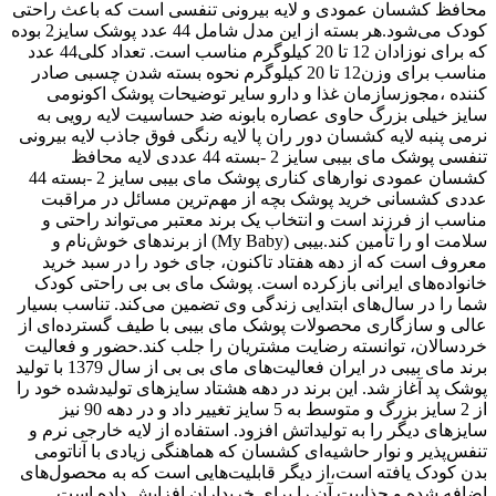
محافظ کشسان عمودی و لایه بیرونی تنفسی است که باعث راحتی
کودک می‌شود.هر بسته از این مدل شامل 44 عدد پوشک سایز2 بوده
که برای نوزادان 12 تا 20 کیلوگرم مناسب است. تعداد کلی44 عدد
مناسب برای وزن12 تا 20 کیلوگرم نحوه بسته شدن چسبی صادر
کننده ،مجوزسازمان غذا و دارو سایر توضیحات پوشک اکونومی
سایز خیلی بزرگ حاوی عصاره بابونه ضد حساسیت لایه رویی به
نرمی پنبه لایه کشسان دور ران پا لایه رنگی فوق جاذب لایه بیرونی
تنفسی پوشک مای بیبی سایز 2 -بسته 44 عددی لایه محافظ
کشسان عمودی نوارهای کناری پوشک مای بیبی سایز 2 -بسته 44
عددی کشسانی خرید پوشک بچه از مهم‌ترین مسائل در مراقبت
مناسب از فرزند است و انتخاب یک برند معتبر می‌تواند راحتی و
سلامت او را تأمین کند.بیبی (My Baby) از برندهای خوش‌نام و
معروف است که از دهه هفتاد تاکنون، جای خود را در سبد خرید
خانواده‌های ایرانی بازکرده است. پوشک مای بی بی راحتی کودک
شما را در سال‌های ابتدایی زندگی وی تضمین می‌کند. تناسب بسیار
عالی و سازگاری محصولات پوشک مای بیبی با طیف گسترده‌ای از
خردسالان، توانسته رضایت مشتریان را جلب کند.حضور و فعالیت
برند مای بیبی در ایران فعالیت‌های مای بی بی از سال 1379 با تولید
پوشک پد آغاز شد. این برند در دهه هشتاد سایزهای تولیدشده خود را
از 2 سایز بزرگ و متوسط به 5 سایز تغییر داد و در دهه 90 نیز
سایزهای دیگر را به تولیداتش افزود. استفاده از لایه خارجی نرم و
تنفس‌پذیر و نوار حاشیه‌ای کشسان که هماهنگی زیادی با آناتومی
بدن کودک یافته است،از دیگر قابلیت‌هایی است که به محصول‌های
اضافه شده و جذابیت آن را برای خریداران افزایش داده است.