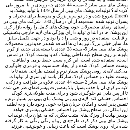
پوشک مای بیبی سایز 2 -بسته 44 عددی چه روندی را تا امروز طی
کرده‌اند؟ تولیدات پوشک مای بیبی از سال 1379 با تولید پوشک پد
(Insert) شروع شده و در دو سایز بزرگ و متوسط برای دختران و
پسران تولید شده است.بعد از آن در سال 1380 شرکت مای بیبی در
راستای ارتقای محصولات خود، پوشک های کامل را روانه بازار کرد.
این پوشک ها در ابتدای تولید دارای ویژگی های لایه خارجی پلاستیکی
و قابلیت استفاده در روز و شب را دارا بود و در جهت تکمیل سایز
ها، سایز خیلی بزرگ نیز به ان ها اضافه شد.در جدیدترین محصولات
پوشک مای بیبی سایز 5- بسته 28 عددی با بسته‌بندی جدید، از کرم
بابونه بر روی سطح لایه داخلی پوشک که با پوست کودک در تماس
است، استفاده شده است. این کرم سبب حفظ نرمی و لطافت
پوست حساس کودک شده و از ایجاد حساسیت و قرمزی جلوگیری
می‌کند. لایه‌ی رویی پوشک بسیار نرم و لطیف طراحی شده تا با
پوست لطیف و حساس کودک سازگار باشد.این سری از تولیدات
پوشک مای بیبی سایز 2 -بسته 44 عددی علاوه بر ظرافت و نازکی،
لایه مرکزی آن با جذب بسیار بالا به‌صورت پیشرفته‌ای طراحی شده
تا از پس دادن نم جلوگیری شود و برای مدت طولانی‌تری کودک
احساس خشکی کند. لایه‌ی بیرونی پوشک مای بیبی نیز بسیار نرم و
تنفس پذیر است و امکان جریان هوا به خوبی وجود دارد و به لطف
این امکان، در سطح پوشک نیز احساس خشکی بیشتری خواهد
بود.در نهایت از ویژگی‌های مثبت دیگری که می‌توان برای تولیدات
پوشک مای بیبی ذکر کرد، طرح‌های زیبا و رنگی رنگی به کار گرفته
شده برای روی پوشک است که باعث زیبایی و خوش‌تیپی فرزند