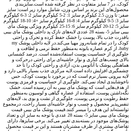
کودک، در 7 سایز متفاوت در نظر گرفته ‌شده است.سایزبندی
محصول‌های این برند بر اساس وزن، شامل موارد زیر است: سایز
صفر: تا وزن 2.5 کیلوگرم سایز 1: 2-5 کیلوگرم سایز 2: 3-6 کیلوگرم
سایز 3: 5-9 کیلوگرم سایز 4: 8-16 کیلوگرم سایز +4: 10-18 کیلوگرم
سایز 5: 12-20 کیلوگرم سایز 6: 15-25 کیلوگرم ویژگی‌ پوشک مای
بیبی سایز 5- بسته 28 عددی لایه‌های نازک پد داخلی پوشک مای بیبی
باقدرت جذب بالا، پوست را خشک حفظ کرده و تحرک و راحتی
کودک را در تمام شبانه‌روز مهیا می‌کند.در لایه داخلی پوشک
my
baby،
از کرم عصاره بابونه به‌منظور حفظ نرمی و لطافت و
جلوگیری از حساسیت پوست استفاده‌شده است. درصد کشسانی
بالای چسب‌های کناری و نوار حاشیه‌ای برای راحتی درحرکت و
هماهنگی پوشک با آناتومی بدن، آزادی و راحتی کودک را تا حد
چشمگیری افزایش داده است.لایه مرکزی جذب بسیار بالایی دارد و
لایه بیرونی بسیار نرم است که در برخورد با پوست کودک، حس
ناخوشایندی ایجاد نمی‌کند. جلوگیری از حساسیت و قرمزی پوست
از هدف‌هایی است که پوشک مای بیبی به آن رسیده است. خشک
نگه‌داشتن پوست، استفاده از عصاره گیاهی و لوسیون به‌منظور
حفظ رطوبت و نرمی پوست، جلوگیری از نشت و بوی بد، لایه‌های
تنفس‌پذیر محصول و چسب و نوار حاشیه‌ای بسیار راحت، درمجموع
توانسته‌اند این هدف را میسر کنند.قیمت پوشک مای بیبی قیمت
پوشک مای بیبی سایز 5- بسته 28 عددی با توجه به سایز آن و تعداد
پوشک‌های موجود در بسته‌بندی تغییر می‌کند. برخی سایزها، دارای
تقاضای بیشتری از طرف مشتریان هستند و این بر قیمت محصول