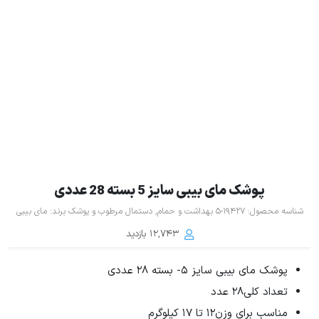
پوشک مای بیبی سایز 5 بسته 28 عددی
شناسه محصول:
19427-5
بهداشت و حمام
,
دستمال مرطوب و پوشک
برند:
مای بیبی
12,743 بازدید
پوشک مای بیبی سایز 5- بسته 28 عددی
تعداد کلی28 عدد
مناسب برای وزن12 تا 17 کیلوگرم