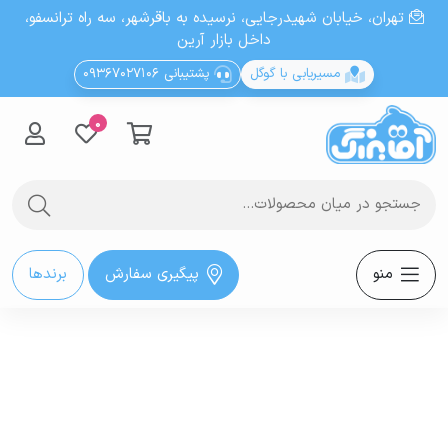
تهران، خيابان شهيدرجايى، نرسیده به باقرشهر، سه راه ترانسفو،
داخل بازار آرین
مسیریابی با گوگل
پشتیبانی 09367027106
0
منو
پیگیری سفارش
برندها