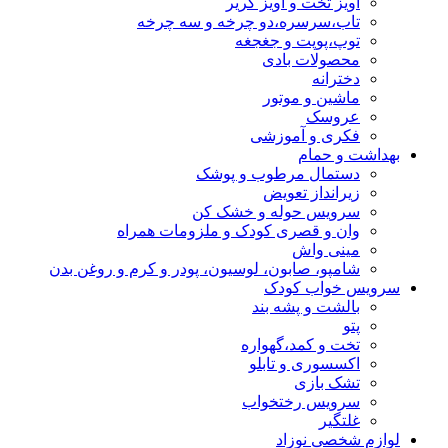
آویز تخت و آویز کریر
تاب،سرسره،دو چرخه و سه چرخه
توپ،پوپت و جغجغه
محصولات بادی
دخترانه
ماشین و موتور
عروسک
فکری و آموزشی
بهداشت و حمام
دستمال مرطوب و پوشک
زیرانداز تعویض
سرویس حوله و خشک کن
وان و قصری کودک و ملزومات همراه
مینی واش
شامپو، صابون، لوسیون، پودر و کرم و روغن بدن
سرویس خواب کودک
بالشت و پشه بند
پتو
تخت و کمد،گهواره
اکسسوری و تابلو
تشک بازی
سرویس رختخواب
غلتگیر
لوازم شخصی نوزاد