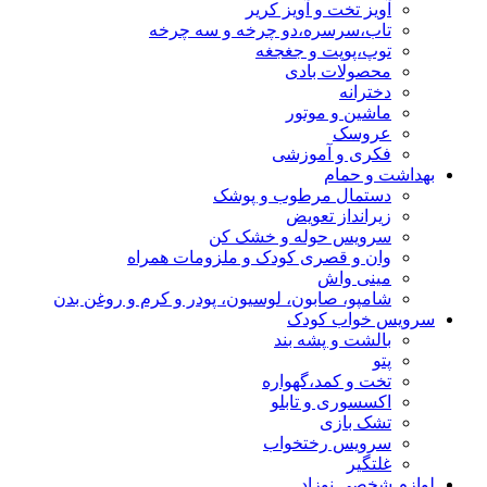
آویز تخت و آویز کریر
تاب،سرسره،دو چرخه و سه چرخه
توپ،پوپت و جغجغه
محصولات بادی
دخترانه
ماشین و موتور
عروسک
فکری و آموزشی
بهداشت و حمام
دستمال مرطوب و پوشک
زیرانداز تعویض
سرویس حوله و خشک کن
وان و قصری کودک و ملزومات همراه
مینی واش
شامپو، صابون، لوسیون، پودر و کرم و روغن بدن
سرویس خواب کودک
بالشت و پشه بند
پتو
تخت و کمد،گهواره
اکسسوری و تابلو
تشک بازی
سرویس رختخواب
غلتگیر
لوازم شخصی نوزاد