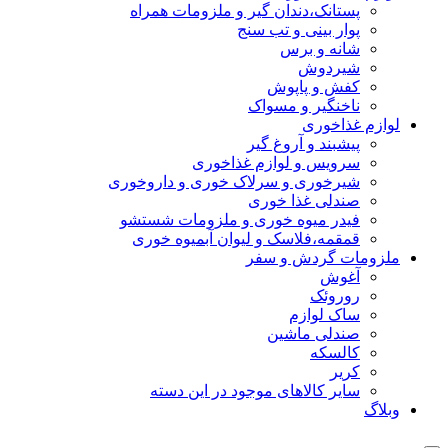
پستانک،دندان گیر و ملزومات همراه
پوار بینی و تب سنج
شانه و برس
شیردوش
کفش و پاپوش
ناخنگیر و مسواک
لوازم غذاخوری
پیشبند و آروغ گیر
سرویس و لوازم غذاخوری
شیرخوری و سرلاک خوری و داروخوری
صندلی غذا خوری
فیدر میوه خوری و ملزومات شستشو
قمقمه،فلاسک و لیوان آبمیوه خوری
ملزومات گردش و سفر
آغوش
روروئک
ساک لوازم
صندلی ماشین
کالسکه
کریر
سایر کالاهای موجود در این دسته
وبلاگ