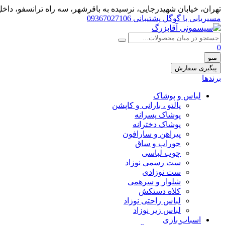
تهران، خيابان شهيدرجايى، نرسیده به باقرشهر، سه راه ترانسفو، داخل 
مسیریابی با گوگل
پشتیبانی 09367027106
0
منو
پیگیری سفارش
برندها
لباس و پوشاک
پالتو ، بارانی و کاپشن
پوشاک پسرانه
پوشاک دخترانه
پیراهن و سارافون
جوراب و ساق
چوب لباسی
ست رسمی نوزاد
ست نوزادی
شلوار و سرهمی
کلاه دستکش
لباس راحتی نوزاد
لباس زیر نوزاد
اسباب بازی