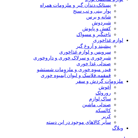
پستانک،دندان گیر و ملزومات همراه
پوار بینی و تب سنج
شانه و برس
شیردوش
کفش و پاپوش
ناخنگیر و مسواک
لوازم غذاخوری
پیشبند و آروغ گیر
سرویس و لوازم غذاخوری
شیرخوری و سرلاک خوری و داروخوری
صندلی غذا خوری
فیدر میوه خوری و ملزومات شستشو
قمقمه،فلاسک و لیوان آبمیوه خوری
ملزومات گردش و سفر
آغوش
روروئک
ساک لوازم
صندلی ماشین
کالسکه
کریر
سایر کالاهای موجود در این دسته
وبلاگ