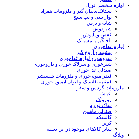
لوازم شخصی نوزاد
پستانک،دندان گیر و ملزومات همراه
پوار بینی و تب سنج
شانه و برس
شیردوش
کفش و پاپوش
ناخنگیر و مسواک
لوازم غذاخوری
پیشبند و آروغ گیر
سرویس و لوازم غذاخوری
شیرخوری و سرلاک خوری و داروخوری
صندلی غذا خوری
فیدر میوه خوری و ملزومات شستشو
قمقمه،فلاسک و لیوان آبمیوه خوری
ملزومات گردش و سفر
آغوش
روروئک
ساک لوازم
صندلی ماشین
کالسکه
کریر
سایر کالاهای موجود در این دسته
وبلاگ