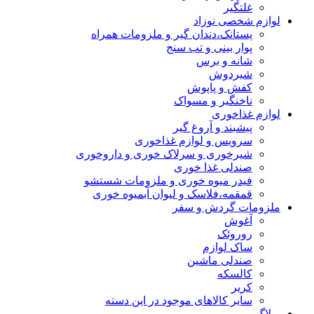
غلتگیر
لوازم شخصی نوزاد
پستانک،دندان گیر و ملزومات همراه
پوار بینی و تب سنج
شانه و برس
شیردوش
کفش و پاپوش
ناخنگیر و مسواک
لوازم غذاخوری
پیشبند و آروغ گیر
سرویس و لوازم غذاخوری
شیرخوری و سرلاک خوری و داروخوری
صندلی غذا خوری
فیدر میوه خوری و ملزومات شستشو
قمقمه،فلاسک و لیوان آبمیوه خوری
ملزومات گردش و سفر
آغوش
روروئک
ساک لوازم
صندلی ماشین
کالسکه
کریر
سایر کالاهای موجود در این دسته
وبلاگ