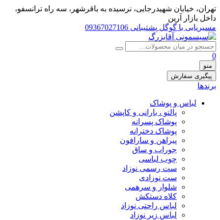
تهران، خيابان شهيدرجايى، نرسیده به باقرشهر، سه راه ترانسفو،
داخل بازار آرین
مسیریابی با گوگل
پشتیبانی 09367027106
0
منو
پیگیری سفارش
برندها
لباس و پوشاک
پالتو ، بارانی و کاپشن
پوشاک پسرانه
پوشاک دخترانه
پیراهن و سارافون
جوراب و ساق
چوب لباسی
ست رسمی نوزاد
ست نوزادی
شلوار و سرهمی
کلاه دستکش
لباس راحتی نوزاد
لباس زیر نوزاد