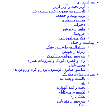
اسباب بازی
آویز تخت و آویز کریر
تاب،سرسره،دو چرخه و سه چرخه
توپ،پوپت و جغجغه
محصولات بادی
دخترانه
ماشین و موتور
عروسک
فکری و آموزشی
بهداشت و حمام
دستمال مرطوب و پوشک
زیرانداز تعویض
سرویس حوله و خشک کن
وان و قصری کودک و ملزومات همراه
مینی واش
شامپو، صابون، لوسیون، پودر و کرم و روغن بدن
سرویس خواب کودک
بالشت و پشه بند
پتو
تخت و کمد،گهواره
اکسسوری و تابلو
تشک بازی
سرویس رختخواب
غلتگیر