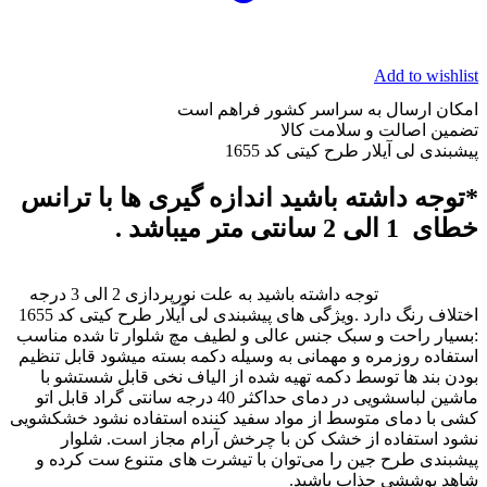
Add to wishlist
امکان ارسال به سراسر کشور فراهم است
تضمین اصالت و سلامت کالا
پیشبندی لی آیلار طرح کیتی کد 1655
*توجه داشته باشید اندازه گیری ها با ترانس
خطای 1 الی 2 سانتی متر میباشد .
توجه داشته باشید به علت نورپردازی 2 الی 3 درجه
اختلاف رنگ دارد .ویژگی های پیشبندی لی آیلار طرح کیتی کد 1655
:بسیار راحت و سبک جنس عالی و لطیف مچ شلوار تا شده مناسب
استفاده روزمره و مهمانی به وسیله دکمه بسته میشود قابل تنظیم
بودن بند ها توسط دکمه تهیه شده از الیاف نخی قابل شستشو با
ماشین لباسشویی در دمای حداکثر 40 درجه سانتی گراد قابل اتو
کشی با دمای متوسط از مواد سفید کننده استفاده نشود خشکشویی
نشود استفاده از خشک کن با چرخش آرام مجاز است
.
شلوار
پیشبندی طرح جین را می‌توان با تیشرت های متنوع ست کرده و
شاهد پوششی جذاب باشید
.