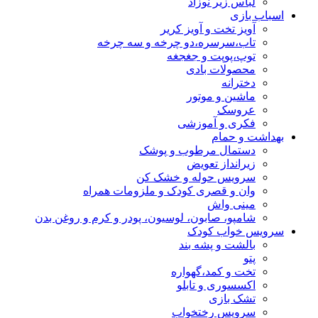
لباس زیر نوزاد
اسباب بازی
آویز تخت و آویز کریر
تاب،سرسره،دو چرخه و سه چرخه
توپ،پوپت و جغجغه
محصولات بادی
دخترانه
ماشین و موتور
عروسک
فکری و آموزشی
بهداشت و حمام
دستمال مرطوب و پوشک
زیرانداز تعویض
سرویس حوله و خشک کن
وان و قصری کودک و ملزومات همراه
مینی واش
شامپو، صابون، لوسیون، پودر و کرم و روغن بدن
سرویس خواب کودک
بالشت و پشه بند
پتو
تخت و کمد،گهواره
اکسسوری و تابلو
تشک بازی
سرویس رختخواب