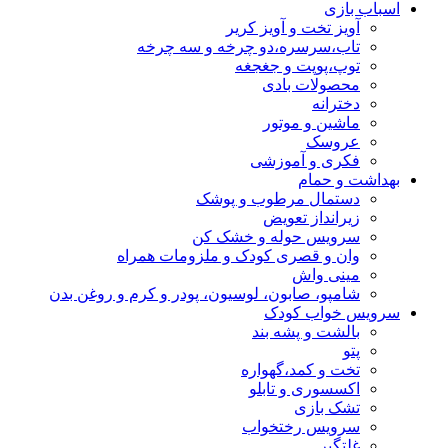
اسباب بازی
آویز تخت و آویز کریر
تاب،سرسره،دو چرخه و سه چرخه
توپ،پوپت و جغجغه
محصولات بادی
دخترانه
ماشین و موتور
عروسک
فکری و آموزشی
بهداشت و حمام
دستمال مرطوب و پوشک
زیرانداز تعویض
سرویس حوله و خشک کن
وان و قصری کودک و ملزومات همراه
مینی واش
شامپو، صابون، لوسیون، پودر و کرم و روغن بدن
سرویس خواب کودک
بالشت و پشه بند
پتو
تخت و کمد،گهواره
اکسسوری و تابلو
تشک بازی
سرویس رختخواب
غلتگیر