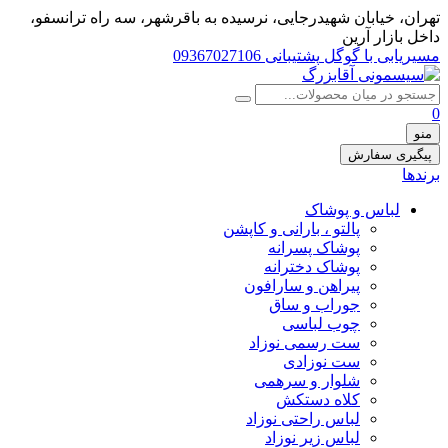
تهران، خيابان شهيدرجايى، نرسیده به باقرشهر، سه راه ترانسفو،
داخل بازار آرین
مسیریابی با گوگل
پشتیبانی 09367027106
0
منو
پیگیری سفارش
برندها
لباس و پوشاک
پالتو ، بارانی و کاپشن
پوشاک پسرانه
پوشاک دخترانه
پیراهن و سارافون
جوراب و ساق
چوب لباسی
ست رسمی نوزاد
ست نوزادی
شلوار و سرهمی
کلاه دستکش
لباس راحتی نوزاد
لباس زیر نوزاد