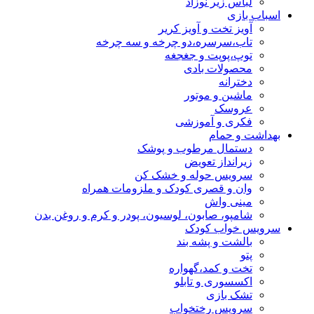
لباس زیر نوزاد
اسباب بازی
آویز تخت و آویز کریر
تاب،سرسره،دو چرخه و سه چرخه
توپ،پوپت و جغجغه
محصولات بادی
دخترانه
ماشین و موتور
عروسک
فکری و آموزشی
بهداشت و حمام
دستمال مرطوب و پوشک
زیرانداز تعویض
سرویس حوله و خشک کن
وان و قصری کودک و ملزومات همراه
مینی واش
شامپو، صابون، لوسیون، پودر و کرم و روغن بدن
سرویس خواب کودک
بالشت و پشه بند
پتو
تخت و کمد،گهواره
اکسسوری و تابلو
تشک بازی
سرویس رختخواب