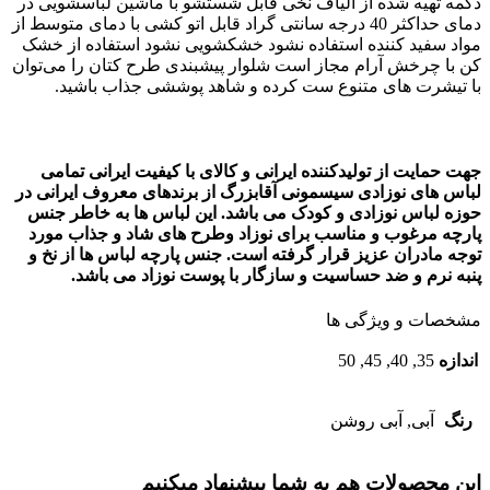
دکمه تهیه شده از الیاف نخی قابل شستشو با ماشین لباسشویی در
دمای حداکثر 40 درجه سانتی گراد قابل اتو کشی با دمای متوسط از
مواد سفید کننده استفاده نشود خشکشویی نشود استفاده از خشک
کن با چرخش آرام مجاز است شلوار پیشبندی طرح کتان را می‌توان
با تیشرت های متنوع ست کرده و شاهد پوششی جذاب باشید
.
جهت حمایت از تولیدکننده ایرانی و کالای با کیفیت ایرانی تمامی
لباس های نوزادی
سیسمونی آقابزرگ ا
ز برندهای معروف ایرانی در
حوزه لباس نوزادی و کودک می باشد. این لباس ها به خاطر جنس
پارچه مرغوب و مناسب برای نوزاد وطرح های شاد و جذاب مورد
توجه مادران عزیز قرار گرفته است. جنس پارچه لباس ها از نخ و
پنبه نرم و ضد حساسیت و سازگار با پوست نوزاد می باشد.
مشخصات و ویژگی ها
اندازه
35, 40, 45, 50
رنگ
آبی, آبی روشن
این محصولات هم به شما پیشنهاد میکنیم