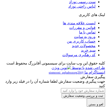
ست رسمی نوزاد
لباس راحتی نوزاد
لینک های کاربری
لیست علاقه مندی ها
قوانین و مقررات
تماس با ما
ورود به سایت
حساب کاربری من
محصولات جدید
سبد خرید
کد رهگیری مرسولات
کلیه حقوق این وب سایت برای سیسمونی آقابزرگ محفوظ است
طراحی شده با
توسط
اینستاگرام ما
@sismooni_aghabozorg20
پیگیری سفارش
جهت پیگیری وضعیت سفارش لطفا شماره آن را در فیلد زیر وارد
کنید
ثبت و بررسی وضعیت سفارش
لغو و بستن