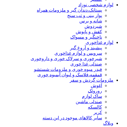
لوازم شخصی نوزاد
پستانک،دندان گیر و ملزومات همراه
پوار بینی و تب سنج
شانه و برس
شیردوش
کفش و پاپوش
ناخنگیر و مسواک
لوازم غذاخوری
پیشبند و آروغ گیر
سرویس و لوازم غذاخوری
شیرخوری و سرلاک خوری و داروخوری
صندلی غذا خوری
فیدر میوه خوری و ملزومات شستشو
قمقمه،فلاسک و لیوان آبمیوه خوری
ملزومات گردش و سفر
آغوش
روروئک
ساک لوازم
صندلی ماشین
کالسکه
کریر
سایر کالاهای موجود در این دسته
وبلاگ