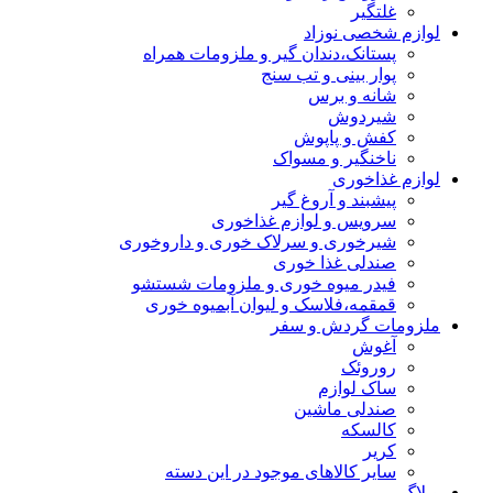
غلتگیر
لوازم شخصی نوزاد
پستانک،دندان گیر و ملزومات همراه
پوار بینی و تب سنج
شانه و برس
شیردوش
کفش و پاپوش
ناخنگیر و مسواک
لوازم غذاخوری
پیشبند و آروغ گیر
سرویس و لوازم غذاخوری
شیرخوری و سرلاک خوری و داروخوری
صندلی غذا خوری
فیدر میوه خوری و ملزومات شستشو
قمقمه،فلاسک و لیوان آبمیوه خوری
ملزومات گردش و سفر
آغوش
روروئک
ساک لوازم
صندلی ماشین
کالسکه
کریر
سایر کالاهای موجود در این دسته
وبلاگ