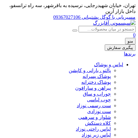
تهران، خيابان شهيدرجايى، نرسیده به باقرشهر، سه راه ترانسفو،
داخل بازار آرین
مسیریابی با گوگل
پشتیبانی 09367027106
0
منو
پیگیری سفارش
برندها
لباس و پوشاک
پالتو ، بارانی و کاپشن
پوشاک پسرانه
پوشاک دخترانه
پیراهن و سارافون
جوراب و ساق
چوب لباسی
ست رسمی نوزاد
ست نوزادی
شلوار و سرهمی
کلاه دستکش
لباس راحتی نوزاد
لباس زیر نوزاد