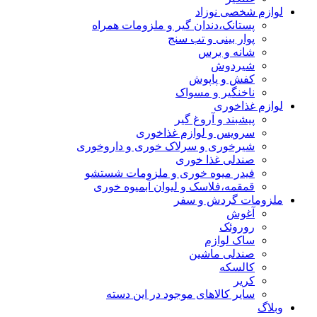
لوازم شخصی نوزاد
پستانک،دندان گیر و ملزومات همراه
پوار بینی و تب سنج
شانه و برس
شیردوش
کفش و پاپوش
ناخنگیر و مسواک
لوازم غذاخوری
پیشبند و آروغ گیر
سرویس و لوازم غذاخوری
شیرخوری و سرلاک خوری و داروخوری
صندلی غذا خوری
فیدر میوه خوری و ملزومات شستشو
قمقمه،فلاسک و لیوان آبمیوه خوری
ملزومات گردش و سفر
آغوش
روروئک
ساک لوازم
صندلی ماشین
کالسکه
کریر
سایر کالاهای موجود در این دسته
وبلاگ