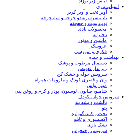
لباس زیر نوزاد
اسباب بازی
آویز تخت و آویز کریر
تاب،سرسره،دو چرخه و سه چرخه
توپ،پوپت و جغجغه
محصولات بادی
دخترانه
ماشین و موتور
عروسک
فکری و آموزشی
بهداشت و حمام
دستمال مرطوب و پوشک
زیرانداز تعویض
سرویس حوله و خشک کن
وان و قصری کودک و ملزومات همراه
مینی واش
شامپو، صابون، لوسیون، پودر و کرم و روغن بدن
سرویس خواب کودک
بالشت و پشه بند
پتو
تخت و کمد،گهواره
اکسسوری و تابلو
تشک بازی
سرویس رختخواب