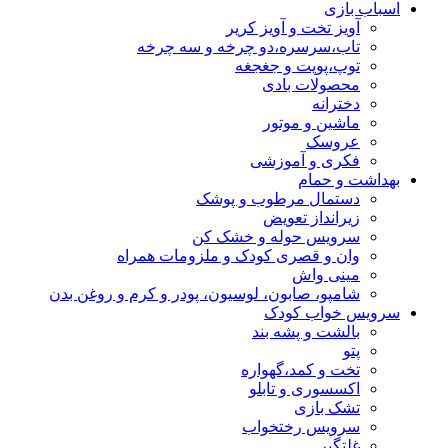
اسباب بازی
آویز تخت و آویز کریر
تاب،سرسره،دو چرخه و سه چرخه
توپ،پوپت و جغجغه
محصولات بادی
دخترانه
ماشین و موتور
عروسک
فکری و آموزشی
بهداشت و حمام
دستمال مرطوب و پوشک
زیرانداز تعویض
سرویس حوله و خشک کن
وان و قصری کودک و ملزومات همراه
مینی واش
شامپو، صابون، لوسیون، پودر و کرم و روغن بدن
سرویس خواب کودک
بالشت و پشه بند
پتو
تخت و کمد،گهواره
اکسسوری و تابلو
تشک بازی
سرویس رختخواب
غلتگیر