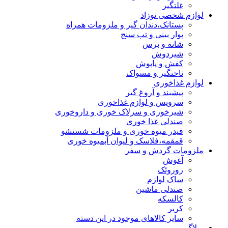
غلتگیر
لوازم شخصی نوزاد
پستانک،دندان گیر و ملزومات همراه
پوار بینی و تب سنج
شانه و برس
شیردوش
کفش و پاپوش
ناخنگیر و مسواک
لوازم غذاخوری
پیشبند و آروغ گیر
سرویس و لوازم غذاخوری
شیرخوری و سرلاک خوری و داروخوری
صندلی غذا خوری
فیدر میوه خوری و ملزومات شستشو
قمقمه،فلاسک و لیوان آبمیوه خوری
ملزومات گردش و سفر
آغوش
روروئک
ساک لوازم
صندلی ماشین
کالسکه
کریر
سایر کالاهای موجود در این دسته
وبلاگ