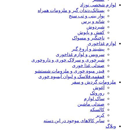
لوازم شخصی نوزاد
پستانک،دندان گیر و ملزومات همراه
پوار بینی و تب سنج
شانه و برس
شیردوش
کفش و پاپوش
ناخنگیر و مسواک
لوازم غذاخوری
پیشبند و آروغ گیر
سرویس و لوازم غذاخوری
شیرخوری و سرلاک خوری و داروخوری
صندلی غذا خوری
فیدر میوه خوری و ملزومات شستشو
قمقمه،فلاسک و لیوان آبمیوه خوری
ملزومات گردش و سفر
آغوش
روروئک
ساک لوازم
صندلی ماشین
کالسکه
کریر
سایر کالاهای موجود در این دسته
وبلاگ