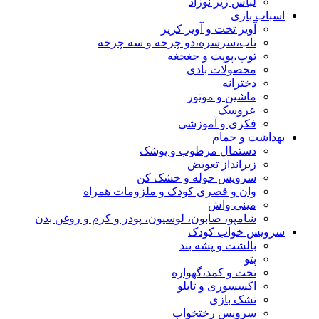
لباس زیر نوزاد
اسباب بازی
آویز تخت و آویز کریر
تاب،سرسره،دو چرخه و سه چرخه
توپ،پوپت و جغجغه
محصولات بادی
دخترانه
ماشین و موتور
عروسک
فکری و آموزشی
بهداشت و حمام
دستمال مرطوب و پوشک
زیرانداز تعویض
سرویس حوله و خشک کن
وان و قصری کودک و ملزومات همراه
مینی واش
شامپو، صابون، لوسیون، پودر و کرم و روغن بدن
سرویس خواب کودک
بالشت و پشه بند
پتو
تخت و کمد،گهواره
اکسسوری و تابلو
تشک بازی
سرویس رختخواب