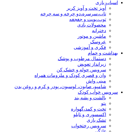
اسباب بازی
آویز تخت و آویز کریر
تاب،سرسره،دو چرخه و سه چرخه
توپ،پوپت و جغجغه
محصولات بادی
دخترانه
ماشین و موتور
عروسک
فکری و آموزشی
بهداشت و حمام
دستمال مرطوب و پوشک
زیرانداز تعویض
سرویس حوله و خشک کن
وان و قصری کودک و ملزومات همراه
مینی واش
شامپو، صابون، لوسیون، پودر و کرم و روغن بدن
سرویس خواب کودک
بالشت و پشه بند
پتو
تخت و کمد،گهواره
اکسسوری و تابلو
تشک بازی
سرویس رختخواب
غلتگیر