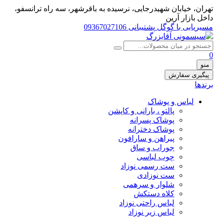
تهران، خيابان شهيدرجايى، نرسیده به باقرشهر، سه راه ترانسفو،
داخل بازار آرین
مسیریابی با گوگل
پشتیبانی 09367027106
0
منو
پیگیری سفارش
برندها
لباس و پوشاک
پالتو ، بارانی و کاپشن
پوشاک پسرانه
پوشاک دخترانه
پیراهن و سارافون
جوراب و ساق
چوب لباسی
ست رسمی نوزاد
ست نوزادی
شلوار و سرهمی
کلاه دستکش
لباس راحتی نوزاد
لباس زیر نوزاد