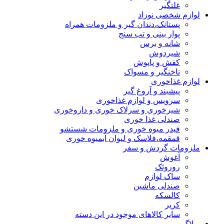
غلتگیر
لوازم شخصی نوزاد
پستانک،دندان گیر و ملزومات همراه
پوار بینی و تب سنج
شانه و برس
شیردوش
کفش و پاپوش
ناخنگیر و مسواک
لوازم غذاخوری
پیشبند و آروغ گیر
سرویس و لوازم غذاخوری
شیرخوری و سرلاک خوری و داروخوری
صندلی غذا خوری
فیدر میوه خوری و ملزومات شستشو
قمقمه،فلاسک و لیوان آبمیوه خوری
ملزومات گردش و سفر
آغوش
روروئک
ساک لوازم
صندلی ماشین
کالسکه
کریر
سایر کالاهای موجود در این دسته
وبلاگ