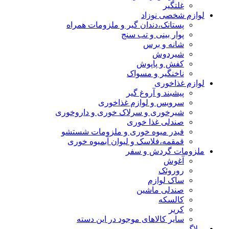
غلتگیر
لوازم شخصی نوزاد
پستانک،دندان گیر و ملزومات همراه
پوار بینی و تب سنج
شانه و برس
شیردوش
کفش و پاپوش
ناخنگیر و مسواک
لوازم غذاخوری
پیشبند و آروغ گیر
سرویس و لوازم غذاخوری
شیرخوری و سرلاک خوری و داروخوری
صندلی غذا خوری
فیدر میوه خوری و ملزومات شستشو
قمقمه،فلاسک و لیوان آبمیوه خوری
ملزومات گردش و سفر
آغوش
روروئک
ساک لوازم
صندلی ماشین
کالسکه
کریر
سایر کالاهای موجود در این دسته
وبلاگ