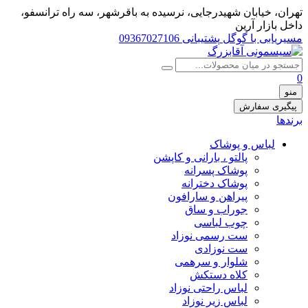
تهران، خيابان شهيدرجايى، نرسیده به باقرشهر، سه راه ترانسفو،
داخل بازار آرین
مسیریابی با گوگل
پشتیبانی 09367027106
0
منو
پیگیری سفارش
برندها
لباس و پوشاک
پالتو ، بارانی و کاپشن
پوشاک پسرانه
پوشاک دخترانه
پیراهن و سارافون
جوراب و ساق
چوب لباسی
ست رسمی نوزاد
ست نوزادی
شلوار و سرهمی
کلاه دستکش
لباس راحتی نوزاد
لباس زیر نوزاد