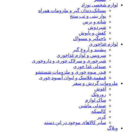
لوازم شخصی نوزاد
پستانک،دندان گیر و ملزومات همراه
پوار بینی و تب سنج
شانه و برس
شیردوش
کفش و پاپوش
ناخنگیر و مسواک
لوازم غذاخوری
پیشبند و آروغ گیر
سرویس و لوازم غذاخوری
شیرخوری و سرلاک خوری و داروخوری
صندلی غذا خوری
فیدر میوه خوری و ملزومات شستشو
قمقمه،فلاسک و لیوان آبمیوه خوری
ملزومات گردش و سفر
آغوش
روروئک
ساک لوازم
صندلی ماشین
کالسکه
کریر
سایر کالاهای موجود در این دسته
وبلاگ