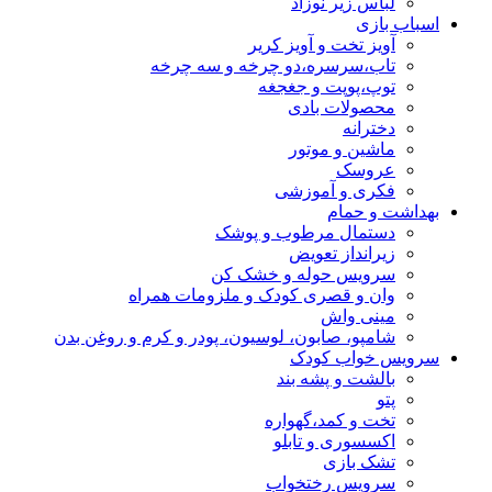
لباس زیر نوزاد
اسباب بازی
آویز تخت و آویز کریر
تاب،سرسره،دو چرخه و سه چرخه
توپ،پوپت و جغجغه
محصولات بادی
دخترانه
ماشین و موتور
عروسک
فکری و آموزشی
بهداشت و حمام
دستمال مرطوب و پوشک
زیرانداز تعویض
سرویس حوله و خشک کن
وان و قصری کودک و ملزومات همراه
مینی واش
شامپو، صابون، لوسیون، پودر و کرم و روغن بدن
سرویس خواب کودک
بالشت و پشه بند
پتو
تخت و کمد،گهواره
اکسسوری و تابلو
تشک بازی
سرویس رختخواب