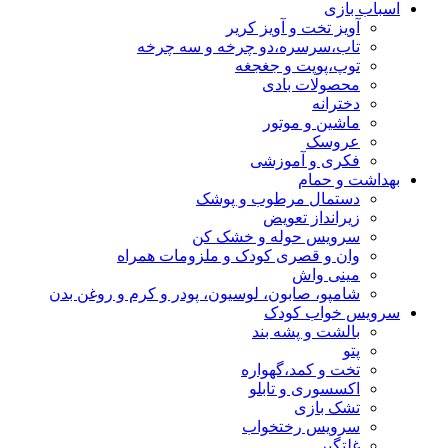
اسباب بازی
آویز تخت و آویز کریر
تاب،سرسره،دو چرخه و سه چرخه
توپ،پوپت و جغجغه
محصولات بادی
دخترانه
ماشین و موتور
عروسک
فکری و آموزشی
بهداشت و حمام
دستمال مرطوب و پوشک
زیرانداز تعویض
سرویس حوله و خشک کن
وان و قصری کودک و ملزومات همراه
مینی واش
شامپو، صابون، لوسیون، پودر و کرم و روغن بدن
سرویس خواب کودک
بالشت و پشه بند
پتو
تخت و کمد،گهواره
اکسسوری و تابلو
تشک بازی
سرویس رختخواب
غلتگیر