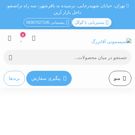
تهران، خيابان شهيدرجايى، نرسیده به باقرشهر، سه راه ترانسفو،
داخل بازار آرین
مسیریابی با گوگل
پشتیبانی 09367027106
0
منو
پیگیری سفارش
برندها