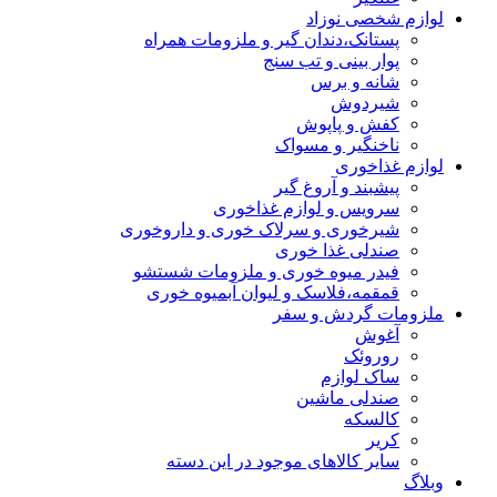
لوازم شخصی نوزاد
پستانک،دندان گیر و ملزومات همراه
پوار بینی و تب سنج
شانه و برس
شیردوش
کفش و پاپوش
ناخنگیر و مسواک
لوازم غذاخوری
پیشبند و آروغ گیر
سرویس و لوازم غذاخوری
شیرخوری و سرلاک خوری و داروخوری
صندلی غذا خوری
فیدر میوه خوری و ملزومات شستشو
قمقمه،فلاسک و لیوان آبمیوه خوری
ملزومات گردش و سفر
آغوش
روروئک
ساک لوازم
صندلی ماشین
کالسکه
کریر
سایر کالاهای موجود در این دسته
وبلاگ