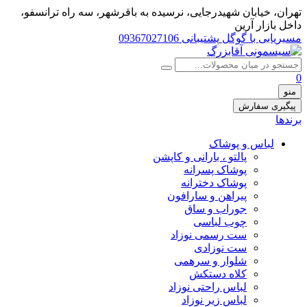
تهران، خيابان شهيدرجايى، نرسیده به باقرشهر، سه راه ترانسفو،
داخل بازار آرین
مسیریابی با گوگل
پشتیبانی 09367027106
0
منو
پیگیری سفارش
برندها
لباس و پوشاک
پالتو ، بارانی و کاپشن
پوشاک پسرانه
پوشاک دخترانه
پیراهن و سارافون
جوراب و ساق
چوب لباسی
ست رسمی نوزاد
ست نوزادی
شلوار و سرهمی
کلاه دستکش
لباس راحتی نوزاد
لباس زیر نوزاد