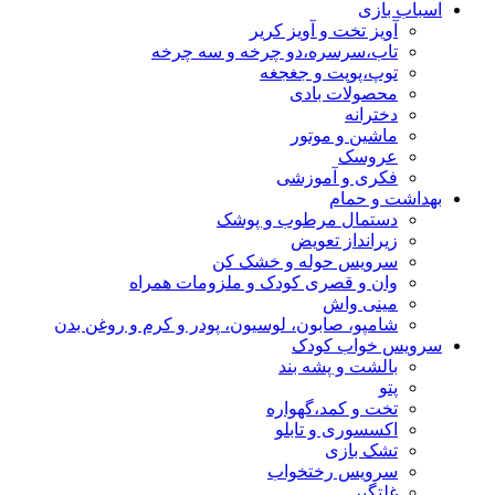
اسباب بازی
آویز تخت و آویز کریر
تاب،سرسره،دو چرخه و سه چرخه
توپ،پوپت و جغجغه
محصولات بادی
دخترانه
ماشین و موتور
عروسک
فکری و آموزشی
بهداشت و حمام
دستمال مرطوب و پوشک
زیرانداز تعویض
سرویس حوله و خشک کن
وان و قصری کودک و ملزومات همراه
مینی واش
شامپو، صابون، لوسیون، پودر و کرم و روغن بدن
سرویس خواب کودک
بالشت و پشه بند
پتو
تخت و کمد،گهواره
اکسسوری و تابلو
تشک بازی
سرویس رختخواب
غلتگیر