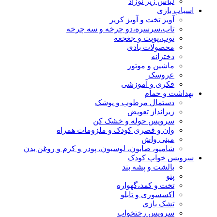
لباس زیر نوزاد
اسباب بازی
آویز تخت و آویز کریر
تاب،سرسره،دو چرخه و سه چرخه
توپ،پوپت و جغجغه
محصولات بادی
دخترانه
ماشین و موتور
عروسک
فکری و آموزشی
بهداشت و حمام
دستمال مرطوب و پوشک
زیرانداز تعویض
سرویس حوله و خشک کن
وان و قصری کودک و ملزومات همراه
مینی واش
شامپو، صابون، لوسیون، پودر و کرم و روغن بدن
سرویس خواب کودک
بالشت و پشه بند
پتو
تخت و کمد،گهواره
اکسسوری و تابلو
تشک بازی
سرویس رختخواب