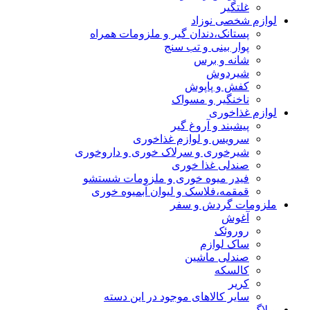
غلتگیر
لوازم شخصی نوزاد
پستانک،دندان گیر و ملزومات همراه
پوار بینی و تب سنج
شانه و برس
شیردوش
کفش و پاپوش
ناخنگیر و مسواک
لوازم غذاخوری
پیشبند و آروغ گیر
سرویس و لوازم غذاخوری
شیرخوری و سرلاک خوری و داروخوری
صندلی غذا خوری
فیدر میوه خوری و ملزومات شستشو
قمقمه،فلاسک و لیوان آبمیوه خوری
ملزومات گردش و سفر
آغوش
روروئک
ساک لوازم
صندلی ماشین
کالسکه
کریر
سایر کالاهای موجود در این دسته
وبلاگ