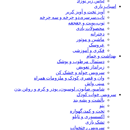
لباس زیر نوزاد
اسباب بازی
آویز تخت و آویز کریر
تاب،سرسره،دو چرخه و سه چرخه
توپ،پوپت و جغجغه
محصولات بادی
دخترانه
ماشین و موتور
عروسک
فکری و آموزشی
بهداشت و حمام
دستمال مرطوب و پوشک
زیرانداز تعویض
سرویس حوله و خشک کن
وان و قصری کودک و ملزومات همراه
مینی واش
شامپو، صابون، لوسیون، پودر و کرم و روغن بدن
سرویس خواب کودک
بالشت و پشه بند
پتو
تخت و کمد،گهواره
اکسسوری و تابلو
تشک بازی
سرویس رختخواب