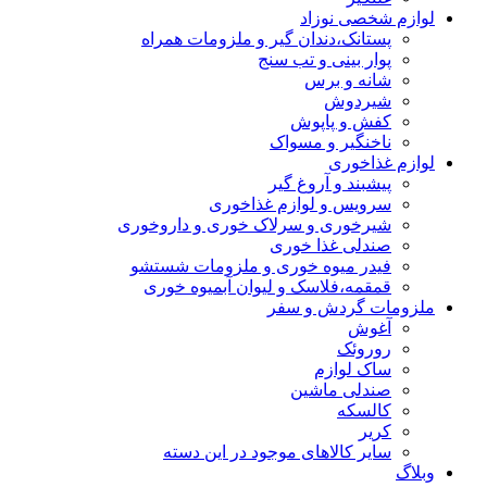
لوازم شخصی نوزاد
پستانک،دندان گیر و ملزومات همراه
پوار بینی و تب سنج
شانه و برس
شیردوش
کفش و پاپوش
ناخنگیر و مسواک
لوازم غذاخوری
پیشبند و آروغ گیر
سرویس و لوازم غذاخوری
شیرخوری و سرلاک خوری و داروخوری
صندلی غذا خوری
فیدر میوه خوری و ملزومات شستشو
قمقمه،فلاسک و لیوان آبمیوه خوری
ملزومات گردش و سفر
آغوش
روروئک
ساک لوازم
صندلی ماشین
کالسکه
کریر
سایر کالاهای موجود در این دسته
وبلاگ