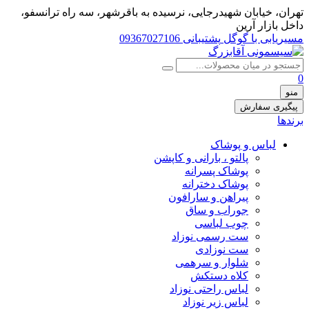
تهران، خيابان شهيدرجايى، نرسیده به باقرشهر، سه راه ترانسفو،
داخل بازار آرین
مسیریابی با گوگل
پشتیبانی 09367027106
0
منو
پیگیری سفارش
برندها
لباس و پوشاک
پالتو ، بارانی و کاپشن
پوشاک پسرانه
پوشاک دخترانه
پیراهن و سارافون
جوراب و ساق
چوب لباسی
ست رسمی نوزاد
ست نوزادی
شلوار و سرهمی
کلاه دستکش
لباس راحتی نوزاد
لباس زیر نوزاد