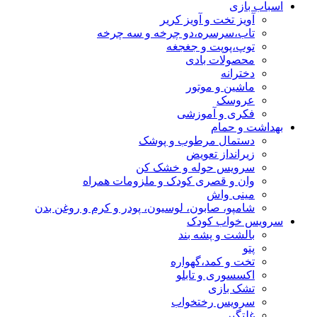
اسباب بازی
آویز تخت و آویز کریر
تاب،سرسره،دو چرخه و سه چرخه
توپ،پوپت و جغجغه
محصولات بادی
دخترانه
ماشین و موتور
عروسک
فکری و آموزشی
بهداشت و حمام
دستمال مرطوب و پوشک
زیرانداز تعویض
سرویس حوله و خشک کن
وان و قصری کودک و ملزومات همراه
مینی واش
شامپو، صابون، لوسیون، پودر و کرم و روغن بدن
سرویس خواب کودک
بالشت و پشه بند
پتو
تخت و کمد،گهواره
اکسسوری و تابلو
تشک بازی
سرویس رختخواب
غلتگیر