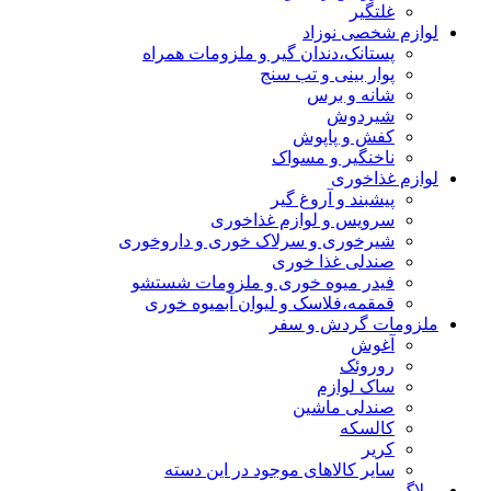
غلتگیر
لوازم شخصی نوزاد
پستانک،دندان گیر و ملزومات همراه
پوار بینی و تب سنج
شانه و برس
شیردوش
کفش و پاپوش
ناخنگیر و مسواک
لوازم غذاخوری
پیشبند و آروغ گیر
سرویس و لوازم غذاخوری
شیرخوری و سرلاک خوری و داروخوری
صندلی غذا خوری
فیدر میوه خوری و ملزومات شستشو
قمقمه،فلاسک و لیوان آبمیوه خوری
ملزومات گردش و سفر
آغوش
روروئک
ساک لوازم
صندلی ماشین
کالسکه
کریر
سایر کالاهای موجود در این دسته
وبلاگ