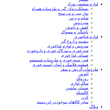
لوازم شخصی نوزاد
پستانک،دندان گیر و ملزومات همراه
پوار بینی و تب سنج
شانه و برس
شیردوش
کفش و پاپوش
ناخنگیر و مسواک
لوازم غذاخوری
پیشبند و آروغ گیر
سرویس و لوازم غذاخوری
شیرخوری و سرلاک خوری و داروخوری
صندلی غذا خوری
فیدر میوه خوری و ملزومات شستشو
قمقمه،فلاسک و لیوان آبمیوه خوری
ملزومات گردش و سفر
آغوش
روروئک
ساک لوازم
صندلی ماشین
کالسکه
کریر
سایر کالاهای موجود در این دسته
وبلاگ