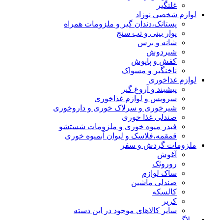
غلتگیر
لوازم شخصی نوزاد
پستانک،دندان گیر و ملزومات همراه
پوار بینی و تب سنج
شانه و برس
شیردوش
کفش و پاپوش
ناخنگیر و مسواک
لوازم غذاخوری
پیشبند و آروغ گیر
سرویس و لوازم غذاخوری
شیرخوری و سرلاک خوری و داروخوری
صندلی غذا خوری
فیدر میوه خوری و ملزومات شستشو
قمقمه،فلاسک و لیوان آبمیوه خوری
ملزومات گردش و سفر
آغوش
روروئک
ساک لوازم
صندلی ماشین
کالسکه
کریر
سایر کالاهای موجود در این دسته
وبلاگ