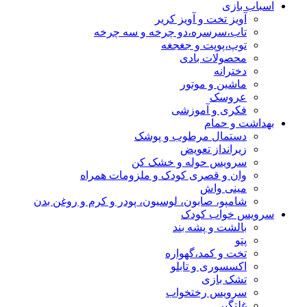
اسباب بازی
آویز تخت و آویز کریر
تاب،سرسره،دو چرخه و سه چرخه
توپ،پوپت و جغجغه
محصولات بادی
دخترانه
ماشین و موتور
عروسک
فکری و آموزشی
بهداشت و حمام
دستمال مرطوب و پوشک
زیرانداز تعویض
سرویس حوله و خشک کن
وان و قصری کودک و ملزومات همراه
مینی واش
شامپو، صابون، لوسیون، پودر و کرم و روغن بدن
سرویس خواب کودک
بالشت و پشه بند
پتو
تخت و کمد،گهواره
اکسسوری و تابلو
تشک بازی
سرویس رختخواب
غلتگیر