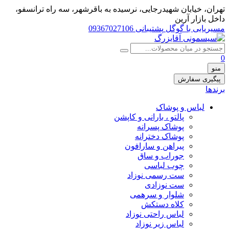
تهران، خيابان شهيدرجايى، نرسیده به باقرشهر، سه راه ترانسفو،
داخل بازار آرین
مسیریابی با گوگل
پشتیبانی 09367027106
0
منو
پیگیری سفارش
برندها
لباس و پوشاک
پالتو ، بارانی و کاپشن
پوشاک پسرانه
پوشاک دخترانه
پیراهن و سارافون
جوراب و ساق
چوب لباسی
ست رسمی نوزاد
ست نوزادی
شلوار و سرهمی
کلاه دستکش
لباس راحتی نوزاد
لباس زیر نوزاد