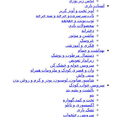
لباس زیر نوزاد
اسباب بازی
آویز تخت و آویز کریر
تاب،سرسره،دو چرخه و سه چرخه
توپ،پوپت و جغجغه
محصولات بادی
دخترانه
ماشین و موتور
عروسک
فکری و آموزشی
بهداشت و حمام
دستمال مرطوب و پوشک
زیرانداز تعویض
سرویس حوله و خشک کن
وان و قصری کودک و ملزومات همراه
مینی واش
شامپو، صابون، لوسیون، پودر و کرم و روغن بدن
سرویس خواب کودک
بالشت و پشه بند
پتو
تخت و کمد،گهواره
اکسسوری و تابلو
تشک بازی
سرویس رختخواب