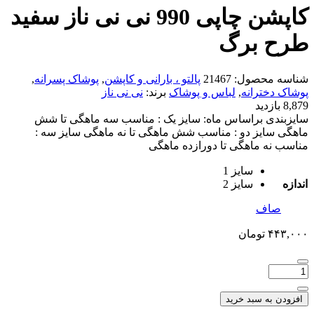
کاپشن چاپی 990 نی نی ناز سفید
طرح برگ
شناسه محصول:
21467
پالتو ، بارانی و کاپشن
,
پوشاک پسرانه
,
پوشاک دخترانه
,
لباس و پوشاک
برند:
نی نی ناز
8,879 بازدید
سایزبندی براساس ماه: سایز یک : مناسب سه ماهگی تا شش
ماهگی سایز دو : مناسب شش ماهگی تا نه ماهگی سایز سه :
مناسب نه ماهگی تا دورازده ماهگی
سایز 1
اندازه
سایز 2
صاف
۴۴۳,۰۰۰
تومان
افزودن به سبد خرید