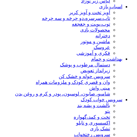
لباس زیر نوزاد
اسباب بازی
آویز تخت و آویز کریر
تاب،سرسره،دو چرخه و سه چرخه
توپ،پوپت و جغجغه
محصولات بادی
دخترانه
ماشین و موتور
عروسک
فکری و آموزشی
بهداشت و حمام
دستمال مرطوب و پوشک
زیرانداز تعویض
سرویس حوله و خشک کن
وان و قصری کودک و ملزومات همراه
مینی واش
شامپو، صابون، لوسیون، پودر و کرم و روغن بدن
سرویس خواب کودک
بالشت و پشه بند
پتو
تخت و کمد،گهواره
اکسسوری و تابلو
تشک بازی
سرویس رختخواب