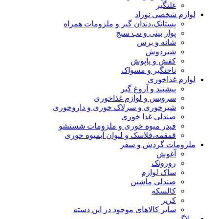
غلتگیر
لوازم شخصی نوزاد
پستانک،دندان گیر و ملزومات همراه
پوار بینی و تب سنج
شانه و برس
شیردوش
کفش و پاپوش
ناخنگیر و مسواک
لوازم غذاخوری
پیشبند و آروغ گیر
سرویس و لوازم غذاخوری
شیرخوری و سرلاک خوری و داروخوری
صندلی غذا خوری
فیدر میوه خوری و ملزومات شستشو
قمقمه،فلاسک و لیوان آبمیوه خوری
ملزومات گردش و سفر
آغوش
روروئک
ساک لوازم
صندلی ماشین
کالسکه
کریر
سایر کالاهای موجود در این دسته
وبلاگ