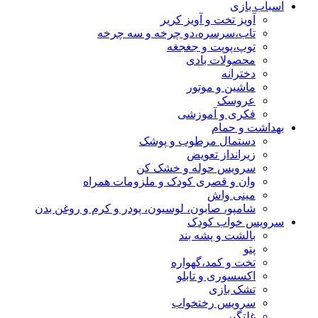
اسباب بازی
آویز تخت و آویز کریر
تاب،سرسره،دو چرخه و سه چرخه
توپ،پوپت و جغجغه
محصولات بادی
دخترانه
ماشین و موتور
عروسک
فکری و آموزشی
بهداشت و حمام
دستمال مرطوب و پوشک
زیرانداز تعویض
سرویس حوله و خشک کن
وان و قصری کودک و ملزومات همراه
مینی واش
شامپو، صابون، لوسیون، پودر و کرم و روغن بدن
سرویس خواب کودک
بالشت و پشه بند
پتو
تخت و کمد،گهواره
اکسسوری و تابلو
تشک بازی
سرویس رختخواب
غلتگیر