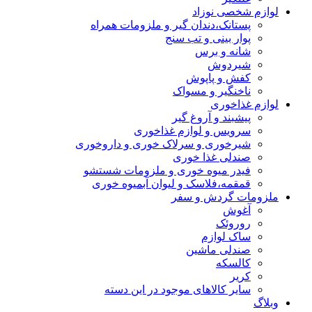
لوازم شخصی نوزاد
پستانک،دندان گیر و ملزومات همراه
پوار بینی و تب سنج
شانه و برس
شیردوش
کفش و پاپوش
ناخنگیر و مسواک
لوازم غذاخوری
پیشبند و آروغ گیر
سرویس و لوازم غذاخوری
شیرخوری و سرلاک خوری و داروخوری
صندلی غذا خوری
فیدر میوه خوری و ملزومات شستشو
قمقمه،فلاسک و لیوان آبمیوه خوری
ملزومات گردش و سفر
آغوش
روروئک
ساک لوازم
صندلی ماشین
کالسکه
کریر
سایر کالاهای موجود در این دسته
وبلاگ