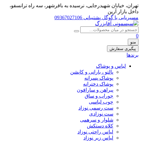
تهران، خيابان شهيدرجايى، نرسیده به باقرشهر، سه راه ترانسفو،
داخل بازار آرین
مسیریابی با گوگل
پشتیبانی 09367027106
0
منو
پیگیری سفارش
برندها
لباس و پوشاک
پالتو ، بارانی و کاپشن
پوشاک پسرانه
پوشاک دخترانه
پیراهن و سارافون
جوراب و ساق
چوب لباسی
ست رسمی نوزاد
ست نوزادی
شلوار و سرهمی
کلاه دستکش
لباس راحتی نوزاد
لباس زیر نوزاد