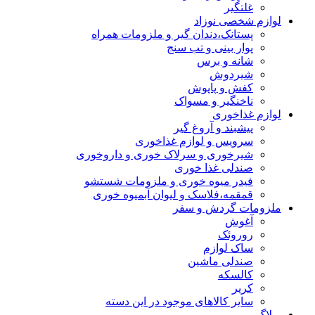
غلتگیر
لوازم شخصی نوزاد
پستانک،دندان گیر و ملزومات همراه
پوار بینی و تب سنج
شانه و برس
شیردوش
کفش و پاپوش
ناخنگیر و مسواک
لوازم غذاخوری
پیشبند و آروغ گیر
سرویس و لوازم غذاخوری
شیرخوری و سرلاک خوری و داروخوری
صندلی غذا خوری
فیدر میوه خوری و ملزومات شستشو
قمقمه،فلاسک و لیوان آبمیوه خوری
ملزومات گردش و سفر
آغوش
روروئک
ساک لوازم
صندلی ماشین
کالسکه
کریر
سایر کالاهای موجود در این دسته
وبلاگ