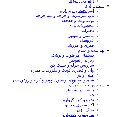
لباس زیر نوزاد
اسباب بازی
آویز تخت و آویز کریر
تاب،سرسره،دو چرخه و سه چرخه
توپ،پوپت و جغجغه
محصولات بادی
دخترانه
ماشین و موتور
عروسک
فکری و آموزشی
بهداشت و حمام
دستمال مرطوب و پوشک
زیرانداز تعویض
سرویس حوله و خشک کن
وان و قصری کودک و ملزومات همراه
مینی واش
شامپو، صابون، لوسیون، پودر و کرم و روغن بدن
سرویس خواب کودک
بالشت و پشه بند
پتو
تخت و کمد،گهواره
اکسسوری و تابلو
تشک بازی
سرویس رختخواب