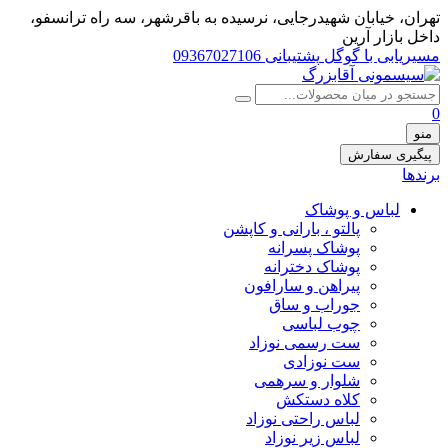
تهران، خيابان شهيدرجايى، نرسیده به باقرشهر، سه راه ترانسفو،
داخل بازار آرین
مسیریابی با گوگل
پشتیبانی 09367027106
0
منو
پیگیری سفارش
برندها
لباس و پوشاک
پالتو ، بارانی و کاپشن
پوشاک پسرانه
پوشاک دخترانه
پیراهن و سارافون
جوراب و ساق
چوب لباسی
ست رسمی نوزاد
ست نوزادی
شلوار و سرهمی
کلاه دستکش
لباس راحتی نوزاد
لباس زیر نوزاد