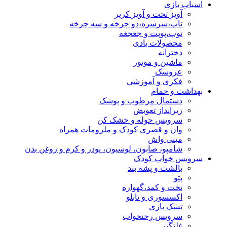
اسباب بازی
آویز تخت و آویز کریر
تاب،سرسره،دو چرخه و سه چرخه
توپ،پوپت و جغجغه
محصولات بادی
دخترانه
ماشین و موتور
عروسک
فکری و آموزشی
بهداشت و حمام
دستمال مرطوب و پوشک
زیرانداز تعویض
سرویس حوله و خشک کن
وان و قصری کودک و ملزومات همراه
مینی واش
شامپو، صابون، لوسیون، پودر و کرم و روغن بدن
سرویس خواب کودک
بالشت و پشه بند
پتو
تخت و کمد،گهواره
اکسسوری و تابلو
تشک بازی
سرویس رختخواب
غلتگیر