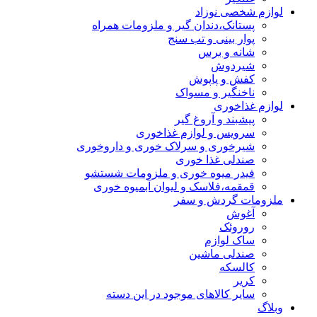
لوازم شخصی نوزاد
پستانک،دندان گیر و ملزومات همراه
پوار بینی و تب سنج
شانه و برس
شیردوش
کفش و پاپوش
ناخنگیر و مسواک
لوازم غذاخوری
پیشبند و آروغ گیر
سرویس و لوازم غذاخوری
شیرخوری و سرلاک خوری و داروخوری
صندلی غذا خوری
فیدر میوه خوری و ملزومات شستشو
قمقمه،فلاسک و لیوان آبمیوه خوری
ملزومات گردش و سفر
آغوش
روروئک
ساک لوازم
صندلی ماشین
کالسکه
کریر
سایر کالاهای موجود در این دسته
وبلاگ