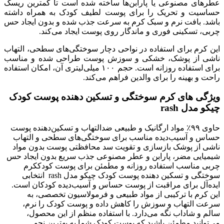
عطرهای مصنوعی یا پارابن‌ها ساخته شده است تا کمترین ریسک
حساسیت و تحریک را برای پوست لطیف کودک به همراه داشته
باشد. بافت نرم و سبک کرم به سرعت جذب شده و بدون ایجاد حس
چربی، تسکینی فوری و ماندگار روی پوست ایجاد می‌کند.
این کرم برای استفاده در نواحی دچار سوختگی‌های سطحی، التهاب
ناشی از پوشک، خشکی و سوزش پوست طراحی شده و مناسب
برای استفاده روزانه است. حجم ۱۰۰ میلی‌لیتری آن، امکان استفاده
راحت و بهینه را برای والدین فراهم می‌کند.
ویژگی های کرم سوختگی و تسکین دهنده پوست کودک
چیکو مدل rash
حاوی ۹۹٪ مواد ارگانیک و طبیعی ضدالتهاب و تسکین‌دهنده پوست
حساس و آسیب‌دیده مناسب برای سوختگی‌های سطحی و التهاب
ناشی از پوشک بازسازی و تقویت سد محافظتی پوست بدون مواد
شیمیایی مضر، پارابن و عطر مصنوعی جذب سریع بدون ایجاد حس
چربی مناسب استفاده روزانه و مطمئن برای پوست کودککرم
سوختگی و تسکین دهنده پوست کودک چیکو مدل rash انتخابی
ایده‌آل برای مراقبت از پوست حساس و آسیب‌دیده کودکان است.
این کرم با ترکیبی از مواد طبیعی و فرمولاسیون تخصصی، به
سرعت التهاب و سوزش را کاهش داده و پوست کودک را نرم،
سالم و شاداب نگه می‌دارد. با استفاده منظم از این محصول،
می‌توانید مطمئن باشید که پوست کودک شما به بهترین نحو