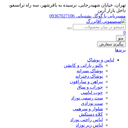
تهران، خيابان شهيدرجايى، نرسیده به باقرشهر، سه راه ترانسفو،
داخل بازار آرین
مسیریابی با گوگل
پشتیبانی 09367027106
0
منو
پیگیری سفارش
برندها
لباس و پوشاک
پالتو ، بارانی و کاپشن
پوشاک پسرانه
پوشاک دخترانه
پیراهن و سارافون
جوراب و ساق
چوب لباسی
ست رسمی نوزاد
ست نوزادی
شلوار و سرهمی
کلاه دستکش
لباس راحتی نوزاد
لباس زیر نوزاد