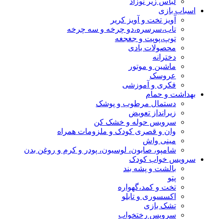
لباس زیر نوزاد
اسباب بازی
آویز تخت و آویز کریر
تاب،سرسره،دو چرخه و سه چرخه
توپ،پوپت و جغجغه
محصولات بادی
دخترانه
ماشین و موتور
عروسک
فکری و آموزشی
بهداشت و حمام
دستمال مرطوب و پوشک
زیرانداز تعویض
سرویس حوله و خشک کن
وان و قصری کودک و ملزومات همراه
مینی واش
شامپو، صابون، لوسیون، پودر و کرم و روغن بدن
سرویس خواب کودک
بالشت و پشه بند
پتو
تخت و کمد،گهواره
اکسسوری و تابلو
تشک بازی
سرویس رختخواب