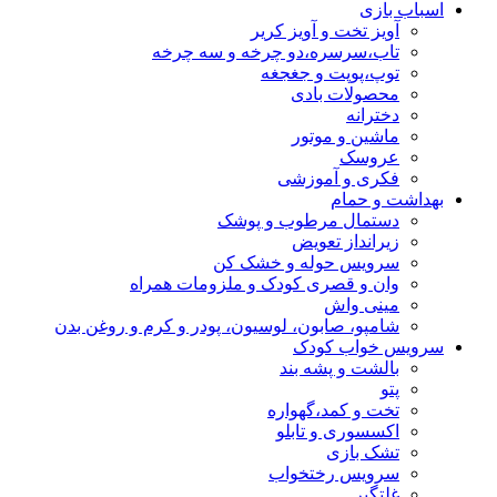
اسباب بازی
آویز تخت و آویز کریر
تاب،سرسره،دو چرخه و سه چرخه
توپ،پوپت و جغجغه
محصولات بادی
دخترانه
ماشین و موتور
عروسک
فکری و آموزشی
بهداشت و حمام
دستمال مرطوب و پوشک
زیرانداز تعویض
سرویس حوله و خشک کن
وان و قصری کودک و ملزومات همراه
مینی واش
شامپو، صابون، لوسیون، پودر و کرم و روغن بدن
سرویس خواب کودک
بالشت و پشه بند
پتو
تخت و کمد،گهواره
اکسسوری و تابلو
تشک بازی
سرویس رختخواب
غلتگیر