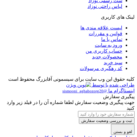
ست رسمی نوزاد
لباس راحتی نوزاد
لینک های کاربری
لیست علاقه مندی ها
قوانین و مقررات
تماس با ما
ورود به سایت
حساب کاربری من
محصولات جدید
سبد خرید
کد رهگیری مرسولات
کلیه حقوق این وب سایت برای سیسمونی آقابزرگ محفوظ است
طراحی شده با
توسط
اینستاگرام ما
@sismooni_aghabozorg20
پیگیری سفارش
جهت پیگیری وضعیت سفارش لطفا شماره آن را در فیلد زیر وارد
کنید
ثبت و بررسی وضعیت سفارش
لغو و بستن