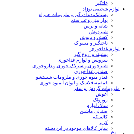
غلتگیر
لوازم شخصی نوزاد
پستانک،دندان گیر و ملزومات همراه
پوار بینی و تب سنج
شانه و برس
شیردوش
کفش و پاپوش
ناخنگیر و مسواک
لوازم غذاخوری
پیشبند و آروغ گیر
سرویس و لوازم غذاخوری
شیرخوری و سرلاک خوری و داروخوری
صندلی غذا خوری
فیدر میوه خوری و ملزومات شستشو
قمقمه،فلاسک و لیوان آبمیوه خوری
ملزومات گردش و سفر
آغوش
روروئک
ساک لوازم
صندلی ماشین
کالسکه
کریر
سایر کالاهای موجود در این دسته
وبلاگ