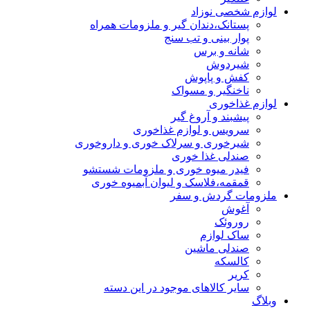
لوازم شخصی نوزاد
پستانک،دندان گیر و ملزومات همراه
پوار بینی و تب سنج
شانه و برس
شیردوش
کفش و پاپوش
ناخنگیر و مسواک
لوازم غذاخوری
پیشبند و آروغ گیر
سرویس و لوازم غذاخوری
شیرخوری و سرلاک خوری و داروخوری
صندلی غذا خوری
فیدر میوه خوری و ملزومات شستشو
قمقمه،فلاسک و لیوان آبمیوه خوری
ملزومات گردش و سفر
آغوش
روروئک
ساک لوازم
صندلی ماشین
کالسکه
کریر
سایر کالاهای موجود در این دسته
وبلاگ