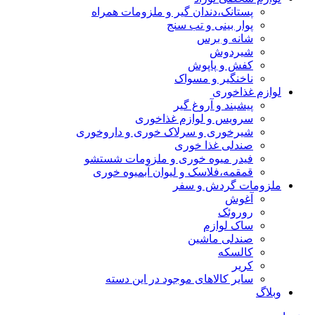
پستانک،دندان گیر و ملزومات همراه
پوار بینی و تب سنج
شانه و برس
شیردوش
کفش و پاپوش
ناخنگیر و مسواک
لوازم غذاخوری
پیشبند و آروغ گیر
سرویس و لوازم غذاخوری
شیرخوری و سرلاک خوری و داروخوری
صندلی غذا خوری
فیدر میوه خوری و ملزومات شستشو
قمقمه،فلاسک و لیوان آبمیوه خوری
ملزومات گردش و سفر
آغوش
روروئک
ساک لوازم
صندلی ماشین
کالسکه
کریر
سایر کالاهای موجود در این دسته
وبلاگ