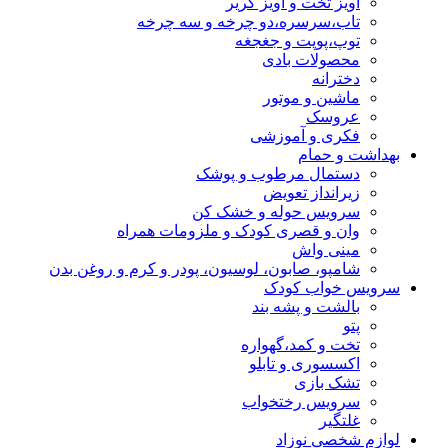
آویز تخت و آویز کریر
تاب،سرسره،دو چرخه و سه چرخه
توپ،پوپت و جغجغه
محصولات بادی
دخترانه
ماشین و موتور
عروسک
فکری و آموزشی
بهداشت و حمام
دستمال مرطوب و پوشک
زیرانداز تعویض
سرویس حوله و خشک کن
وان و قصری کودک و ملزومات همراه
مینی واش
شامپو، صابون، لوسیون، پودر و کرم و روغن بدن
سرویس خواب کودک
بالشت و پشه بند
پتو
تخت و کمد،گهواره
اکسسوری و تابلو
تشک بازی
سرویس رختخواب
غلتگیر
لوازم شخصی نوزاد