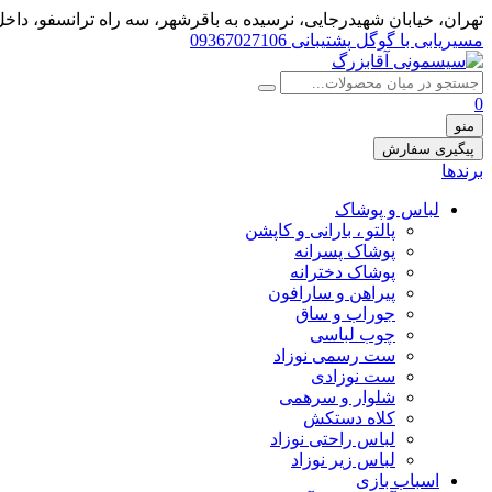
تهران، خيابان شهيدرجايى، نرسیده به باقرشهر، سه راه ترانسفو، داخل 
مسیریابی با گوگل
پشتیبانی 09367027106
0
منو
پیگیری سفارش
برندها
لباس و پوشاک
پالتو ، بارانی و کاپشن
پوشاک پسرانه
پوشاک دخترانه
پیراهن و سارافون
جوراب و ساق
چوب لباسی
ست رسمی نوزاد
ست نوزادی
شلوار و سرهمی
کلاه دستکش
لباس راحتی نوزاد
لباس زیر نوزاد
اسباب بازی