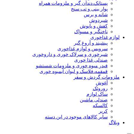
پستانک،دندان گیر و ملزومات همراه
پوار بینی و تب سنج
شانه و برس
شیردوش
کفش و پاپوش
ناخنگیر و مسواک
لوازم غذاخوری
پیشبند و آروغ گیر
سرویس و لوازم غذاخوری
شیرخوری و سرلاک خوری و داروخوری
صندلی غذا خوری
فیدر میوه خوری و ملزومات شستشو
قمقمه،فلاسک و لیوان آبمیوه خوری
ملزومات گردش و سفر
آغوش
روروئک
ساک لوازم
صندلی ماشین
کالسکه
کریر
سایر کالاهای موجود در این دسته
وبلاگ