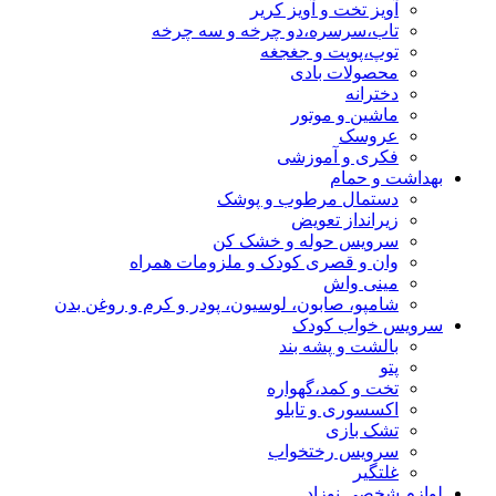
آویز تخت و آویز کریر
تاب،سرسره،دو چرخه و سه چرخه
توپ،پوپت و جغجغه
محصولات بادی
دخترانه
ماشین و موتور
عروسک
فکری و آموزشی
بهداشت و حمام
دستمال مرطوب و پوشک
زیرانداز تعویض
سرویس حوله و خشک کن
وان و قصری کودک و ملزومات همراه
مینی واش
شامپو، صابون، لوسیون، پودر و کرم و روغن بدن
سرویس خواب کودک
بالشت و پشه بند
پتو
تخت و کمد،گهواره
اکسسوری و تابلو
تشک بازی
سرویس رختخواب
غلتگیر
لوازم شخصی نوزاد