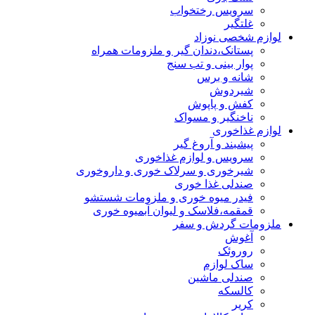
سرویس رختخواب
غلتگیر
لوازم شخصی نوزاد
پستانک،دندان گیر و ملزومات همراه
پوار بینی و تب سنج
شانه و برس
شیردوش
کفش و پاپوش
ناخنگیر و مسواک
لوازم غذاخوری
پیشبند و آروغ گیر
سرویس و لوازم غذاخوری
شیرخوری و سرلاک خوری و داروخوری
صندلی غذا خوری
فیدر میوه خوری و ملزومات شستشو
قمقمه،فلاسک و لیوان آبمیوه خوری
ملزومات گردش و سفر
آغوش
روروئک
ساک لوازم
صندلی ماشین
کالسکه
کریر