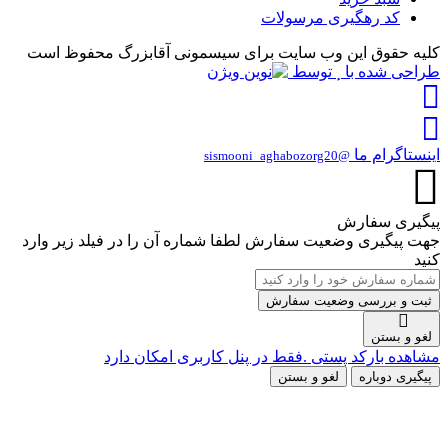
کد رهگیری مرسولات
لیه حقوق این وب سایت برای سیسمونی آقابزرگ محفوظ است
راحی شده با
توسط
ینستاگرام ما
@sismooni_aghabozorg20
یگیری سفارش
هت پیگیری وضعیت سفارش لطفا شماره آن را در فیلد زیر وارد
نید
ثبت و بررسی وضعیت سفارش
لغو و بستن
شاهده بارکد پستی .فقط در پنل کاربری امکان دارد
پیگیری دوباره
لغو و بستن