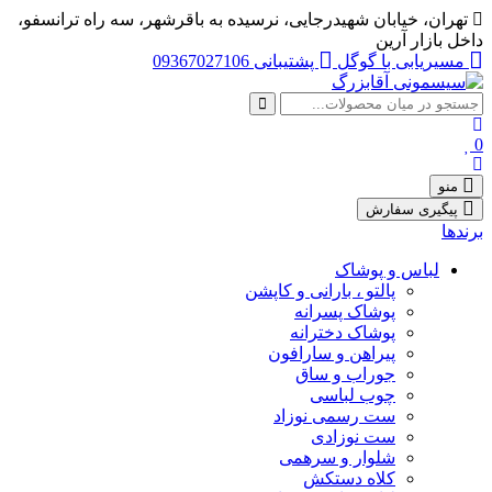
تهران، خيابان شهيدرجايى، نرسیده به باقرشهر، سه راه ترانسفو،
اخل بازار آرین
مسیریابی با گوگل
پشتیبانی 09367027106
منو
پیگیری سفارش
رندها
لباس و پوشاک
پالتو ، بارانی و کاپشن
پوشاک پسرانه
پوشاک دخترانه
پیراهن و سارافون
جوراب و ساق
چوب لباسی
ست رسمی نوزاد
ست نوزادی
شلوار و سرهمی
کلاه دستکش