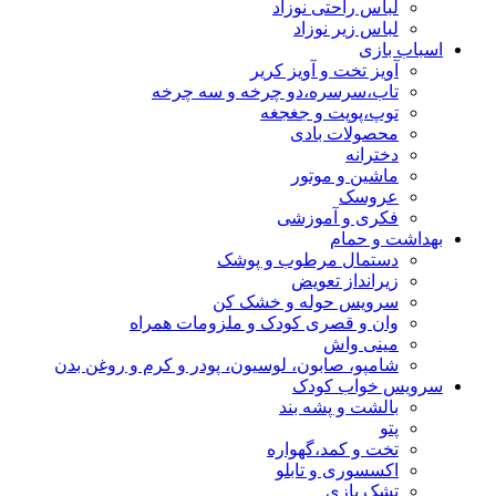
لباس راحتی نوزاد
لباس زیر نوزاد
اسباب بازی
آویز تخت و آویز کریر
تاب،سرسره،دو چرخه و سه چرخه
توپ،پوپت و جغجغه
محصولات بادی
دخترانه
ماشین و موتور
عروسک
فکری و آموزشی
بهداشت و حمام
دستمال مرطوب و پوشک
زیرانداز تعویض
سرویس حوله و خشک کن
وان و قصری کودک و ملزومات همراه
مینی واش
شامپو، صابون، لوسیون، پودر و کرم و روغن بدن
سرویس خواب کودک
بالشت و پشه بند
پتو
تخت و کمد،گهواره
اکسسوری و تابلو
تشک بازی