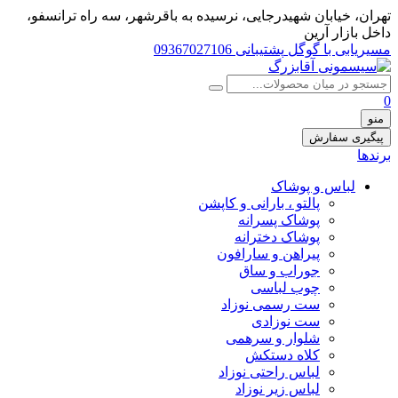
تهران، خيابان شهيدرجايى، نرسیده به باقرشهر، سه راه ترانسفو،
داخل بازار آرین
مسیریابی با گوگل
پشتیبانی 09367027106
0
منو
پیگیری سفارش
برندها
لباس و پوشاک
پالتو ، بارانی و کاپشن
پوشاک پسرانه
پوشاک دخترانه
پیراهن و سارافون
جوراب و ساق
چوب لباسی
ست رسمی نوزاد
ست نوزادی
شلوار و سرهمی
کلاه دستکش
لباس راحتی نوزاد
لباس زیر نوزاد