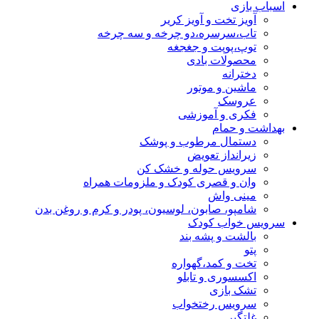
اسباب بازی
آویز تخت و آویز کریر
تاب،سرسره،دو چرخه و سه چرخه
توپ،پوپت و جغجغه
محصولات بادی
دخترانه
ماشین و موتور
عروسک
فکری و آموزشی
بهداشت و حمام
دستمال مرطوب و پوشک
زیرانداز تعویض
سرویس حوله و خشک کن
وان و قصری کودک و ملزومات همراه
مینی واش
شامپو، صابون، لوسیون، پودر و کرم و روغن بدن
سرویس خواب کودک
بالشت و پشه بند
پتو
تخت و کمد،گهواره
اکسسوری و تابلو
تشک بازی
سرویس رختخواب
غلتگیر