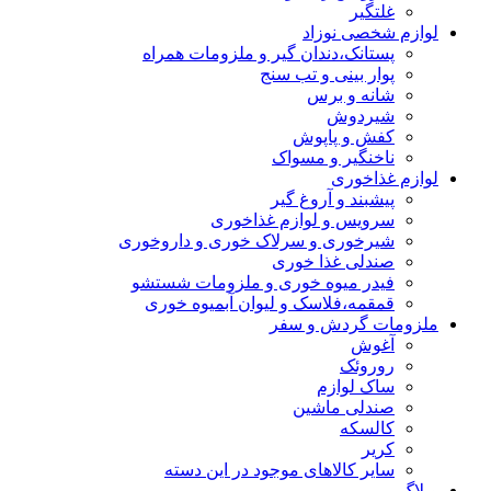
غلتگیر
لوازم شخصی نوزاد
پستانک،دندان گیر و ملزومات همراه
پوار بینی و تب سنج
شانه و برس
شیردوش
کفش و پاپوش
ناخنگیر و مسواک
لوازم غذاخوری
پیشبند و آروغ گیر
سرویس و لوازم غذاخوری
شیرخوری و سرلاک خوری و داروخوری
صندلی غذا خوری
فیدر میوه خوری و ملزومات شستشو
قمقمه،فلاسک و لیوان آبمیوه خوری
ملزومات گردش و سفر
آغوش
روروئک
ساک لوازم
صندلی ماشین
کالسکه
کریر
سایر کالاهای موجود در این دسته
وبلاگ