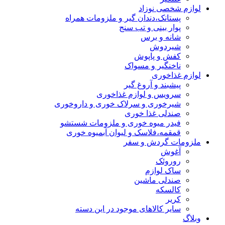
لوازم شخصی نوزاد
پستانک،دندان گیر و ملزومات همراه
پوار بینی و تب سنج
شانه و برس
شیردوش
کفش و پاپوش
ناخنگیر و مسواک
لوازم غذاخوری
پیشبند و آروغ گیر
سرویس و لوازم غذاخوری
شیرخوری و سرلاک خوری و داروخوری
صندلی غذا خوری
فیدر میوه خوری و ملزومات شستشو
قمقمه،فلاسک و لیوان آبمیوه خوری
ملزومات گردش و سفر
آغوش
روروئک
ساک لوازم
صندلی ماشین
کالسکه
کریر
سایر کالاهای موجود در این دسته
وبلاگ