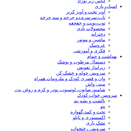
لباس زیر نوزاد
اسباب بازی
آویز تخت و آویز کریر
تاب،سرسره،دو چرخه و سه چرخه
توپ،پوپت و جغجغه
محصولات بادی
دخترانه
ماشین و موتور
عروسک
فکری و آموزشی
بهداشت و حمام
دستمال مرطوب و پوشک
زیرانداز تعویض
سرویس حوله و خشک کن
وان و قصری کودک و ملزومات همراه
مینی واش
شامپو، صابون، لوسیون، پودر و کرم و روغن بدن
سرویس خواب کودک
بالشت و پشه بند
پتو
تخت و کمد،گهواره
اکسسوری و تابلو
تشک بازی
سرویس رختخواب