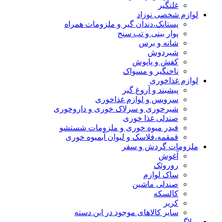
غلتگیر
لوازم شخصی نوزاد
پستانک،دندان گیر و ملزومات همراه
پوار بینی و تب سنج
شانه و برس
شیردوش
کفش و پاپوش
ناخنگیر و مسواک
لوازم غذاخوری
پیشبند و آروغ گیر
سرویس و لوازم غذاخوری
شیرخوری و سرلاک خوری و داروخوری
صندلی غذا خوری
فیدر میوه خوری و ملزومات شستشو
قمقمه،فلاسک و لیوان آبمیوه خوری
ملزومات گردش و سفر
آغوش
روروئک
ساک لوازم
صندلی ماشین
کالسکه
کریر
سایر کالاهای موجود در این دسته
وبلاگ