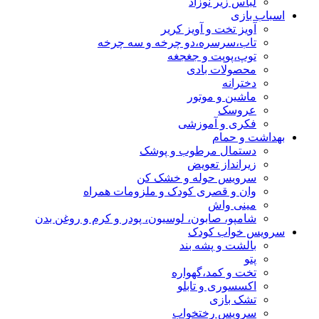
لباس زیر نوزاد
اسباب بازی
آویز تخت و آویز کریر
تاب،سرسره،دو چرخه و سه چرخه
توپ،پوپت و جغجغه
محصولات بادی
دخترانه
ماشین و موتور
عروسک
فکری و آموزشی
بهداشت و حمام
دستمال مرطوب و پوشک
زیرانداز تعویض
سرویس حوله و خشک کن
وان و قصری کودک و ملزومات همراه
مینی واش
شامپو، صابون، لوسیون، پودر و کرم و روغن بدن
سرویس خواب کودک
بالشت و پشه بند
پتو
تخت و کمد،گهواره
اکسسوری و تابلو
تشک بازی
سرویس رختخواب