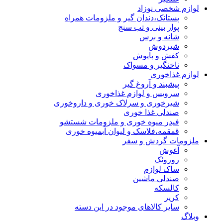
لوازم شخصی نوزاد
پستانک،دندان گیر و ملزومات همراه
پوار بینی و تب سنج
شانه و برس
شیردوش
کفش و پاپوش
ناخنگیر و مسواک
لوازم غذاخوری
پیشبند و آروغ گیر
سرویس و لوازم غذاخوری
شیرخوری و سرلاک خوری و داروخوری
صندلی غذا خوری
فیدر میوه خوری و ملزومات شستشو
قمقمه،فلاسک و لیوان آبمیوه خوری
ملزومات گردش و سفر
آغوش
روروئک
ساک لوازم
صندلی ماشین
کالسکه
کریر
سایر کالاهای موجود در این دسته
وبلاگ