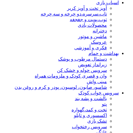
اسباب بازی
آویز تخت و آویز کریر
تاب،سرسره،دو چرخه و سه چرخه
توپ،پوپت و جغجغه
محصولات بادی
دخترانه
ماشین و موتور
عروسک
فکری و آموزشی
بهداشت و حمام
دستمال مرطوب و پوشک
زیرانداز تعویض
سرویس حوله و خشک کن
وان و قصری کودک و ملزومات همراه
مینی واش
شامپو، صابون، لوسیون، پودر و کرم و روغن بدن
سرویس خواب کودک
بالشت و پشه بند
پتو
تخت و کمد،گهواره
اکسسوری و تابلو
تشک بازی
سرویس رختخواب
غلتگیر