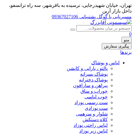
تهران، خيابان شهيدرجايى، نرسیده به باقرشهر، سه راه ترانسفو،
داخل بازار آرین
مسیریابی با گوگل
پشتیبانی 09367027106
0
منو
پیگیری سفارش
برندها
لباس و پوشاک
پالتو ، بارانی و کاپشن
پوشاک پسرانه
پوشاک دخترانه
پیراهن و سارافون
جوراب و ساق
چوب لباسی
ست رسمی نوزاد
ست نوزادی
شلوار و سرهمی
کلاه دستکش
لباس راحتی نوزاد
لباس زیر نوزاد