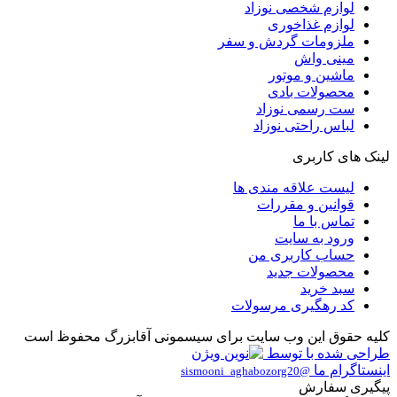
لوازم شخصی نوزاد
لوازم غذاخوری
ملزومات گردش و سفر
مینی واش
ماشین و موتور
محصولات بادی
ست رسمی نوزاد
لباس راحتی نوزاد
لینک های کاربری
لیست علاقه مندی ها
قوانین و مقررات
تماس با ما
ورود به سایت
حساب کاربری من
محصولات جدید
سبد خرید
کد رهگیری مرسولات
کلیه حقوق این وب سایت برای سیسمونی آقابزرگ محفوظ است
طراحی شده با
توسط
اینستاگرام ما
@sismooni_aghabozorg20
پیگیری سفارش